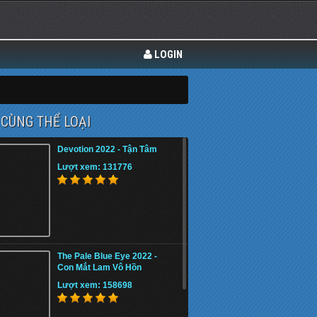
LOGIN
CÙNG THỂ LOẠI
Devotion 2022 - Tận Tâm
Lượt xem: 131776
The Pale Blue Eye 2022 -
Con Mắt Lam Vô Hồn
Lượt xem: 158698