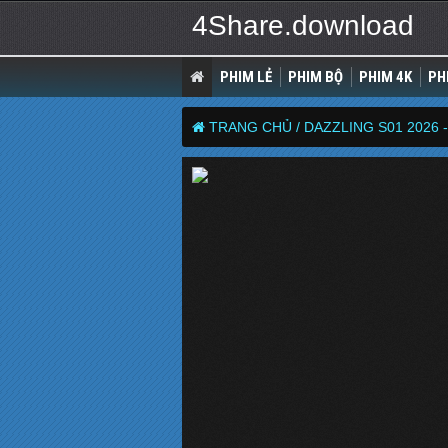
4Share.download
PHIM LẺ
PHIM BỘ
PHIM 4K
PH
TRANG CHỦ /
DAZZLING S01 2026 