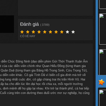
Đánh giá
( 3789)
CÓ VẺ HAY
đạo diễn Chúc Đông Ninh (đạo diễn phim Gửi Thời Thanh Xuân Ấm
t của các diễn viên chính như Quan Hiểu Đồng (từng tham gia
 Quân Duệ (từng tham gia Băng Hồ Trọng Sinh, Cửu Trọng Tử),
 diễn viên khác. Cô gái Tình Dã vì biến cố gia đình mà trở về
ng lung nhất cuộc đời, cô gặp chàng trai thị trấn Hình Vũ. Hai
p ba cho đến lúc lên đại học rồi chia xa, mỗi người trưởng
định mệnh để họ gặp lại nhau. Khi trở lại thành phố, cả hai tiếp
h. Cuối cùng trên con đường theo đuổi ước mơ sự nghiệp, họ cũng