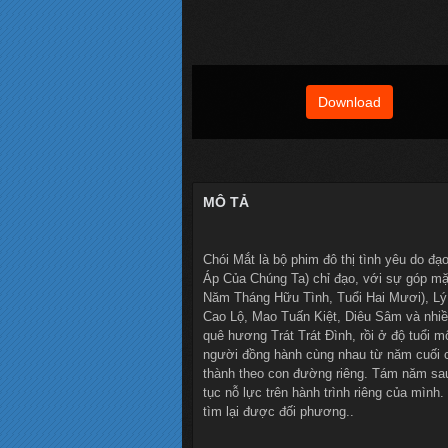
Download
MÔ TẢ
Chói Mắt là bộ phim đô thị tình yêu do 
Áp Của Chúng Ta) chỉ đạo, với sự góp mặ
Năm Tháng Hữu Tình, Tuổi Hai Mươi), Lý
Cao Lộ, Mao Tuấn Kiệt, Diêu Sâm và nhiều
quê hương Trát Trát Đình, rồi ở độ tuổi mô
người đồng hành cùng nhau từ năm cuối cấ
thành theo con đường riêng. Tám năm sau, 
tục nỗ lực trên hành trình riêng của mìn
tìm lại được đối phương..