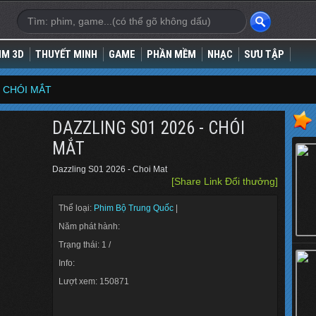
IM 3D
THUYẾT MINH
GAME
PHẦN MỀM
NHẠC
SƯU TẬP
- CHÓI MẮT
DAZZLING S01 2026 - CHÓI
MẮT
Dazzling S01 2026 - Choi Mat
[Share Link Đổi thưởng]
Thể loại:
Phim Bộ Trung Quốc
|
Năm phát hành:
Trạng thái: 1 /
Info:
Lượt xem: 150871