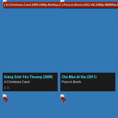
| A.Christmas.Carol.2009.1080p.BluRay.x264-EbP (TM-Khukhooo-HDVNBits).mkv /
| Puss.in.Boots.2011.ViE.1080p.WEBRip.
Giáng Sinh Yêu Thương (2009)
Chú Mèo Đi Hia (2011)
A Christmas Carol
Puss in Boots
6.8
.