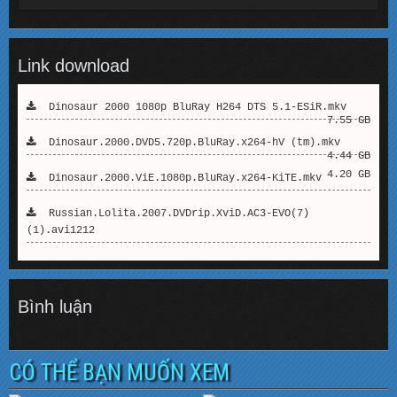
Link download
Dinosaur 2000 1080p BluRay H264 DTS 5.1-ESiR.mkv
7.55 GB
Dinosaur.2000.DVD5.720p.BluRay.x264-hV (tm).mkv
4.44 GB
4.20 GB
Dinosaur.2000.ViE.1080p.BluRay.x264-KiTE.mkv
Russian.Lolita.2007.DVDrip.XviD.AC3-EVO(7)
(1).avi1212
Bình luận
CÓ THỂ BẠN MUỐN XEM