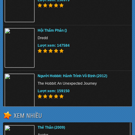
Lượt xem: 156979
Hội Thẩm Phán ()
Dredd
Lượt xem: 147584
Người Hobbit: Hành Trình Vô Định (2012)
The Hobbit: An Unexpected Journey
Lượt xem: 159150
XEM NHIỀU
Cuộc Đời Của Pi (2012)
Thế Thân (2009)
Life of Pi