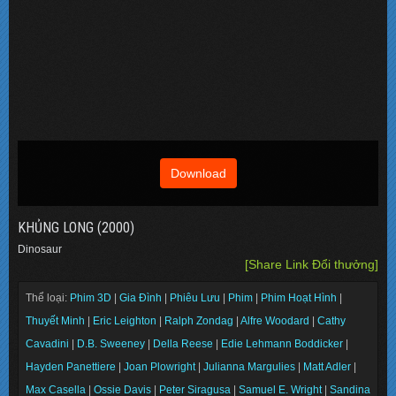
Download
KHỦNG LONG (2000)
Dinosaur
[Share Link Đổi thưởng]
Thể loại:
Phim 3D
|
Gia Đình
|
Phiêu Lưu
|
Phim
|
Phim Hoạt Hình
|
Thuyết Minh
|
Eric Leighton
|
Ralph Zondag
|
Alfre Woodard
|
Cathy
Cavadini
|
D.B. Sweeney
|
Della Reese
|
Edie Lehmann Boddicker
|
Hayden Panettiere
|
Joan Plowright
|
Julianna Margulies
|
Matt Adler
|
Max Casella
|
Ossie Davis
|
Peter Siragusa
|
Samuel E. Wright
|
Sandina