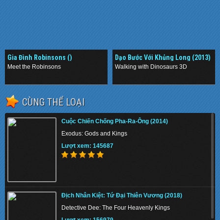
Gia Đình Robinsons ()
Dạo Bước Với Khủng Long (2013)
Meet the Robinsons
Walking with Dinosaurs 3D
.
.
CÙNG THỂ LOẠI
Cuộc Chiến Chống Pha-Ra-Ông (2014)
Exodus: Gods and Kings
Lượt xem: 145687
Địch Nhân Kiệt: Tứ Đại Thiên Vương (2018)
Detective Dee: The Four Heavenly Kings