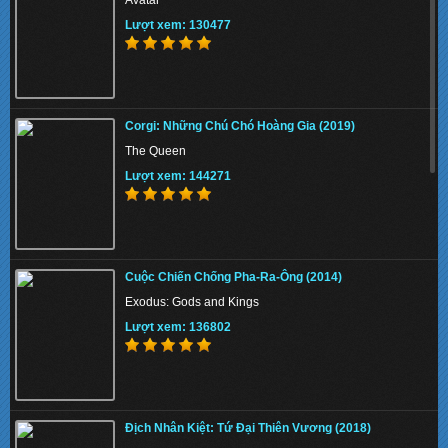
Avatar
Lượt xem: 136624
Lượt xem: 130477
Cuộc Phiêu Lưu Của Nhà Croods ()
Corgi: Những Chú Chó Hoàng Gia (2019)
The Croods
The Queen
Lượt xem: 147226
Lượt xem: 144271
Người Sắt Phần 3 (2013)
Cuộc Chiến Chống Pha-Ra-Ông (2014)
Iron Man 3
Exodus: Gods and Kings
Lượt xem: 142560
Lượt xem: 136802
Thợ Săn Phù Thủy (2013)
Địch Nhân Kiệt: Tứ Đại Thiên Vương (2018)
Hansel & Gretel: Witch Hunters