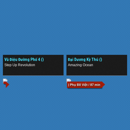
Vũ Điệu Đường Phố 4 ()
Đại Dương Kỳ Thú ()
Step Up Revolution
Amazing Ocean
.
.
| Phụ Đề Việt / 87 min