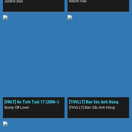
Justice Bao
Inborn Pair
.
.
[VNLT] Án Tình Tuổi 17 (2006–)
[THVLLT] Bản Sắc Anh Hùng
(2002) ()
Bump Off Lover
[THVLLT] Bản Sắc Anh Hùng
.
.