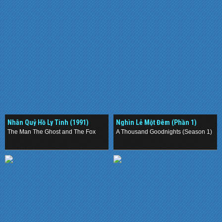
Nhân Quỷ Hồ Ly Tinh (1991)
Nghìn Lẻ Một Đêm (Phần 1)
(2019)
The Man The Ghost and The Fox
A Thousand Goodnights (Season 1)
.
.