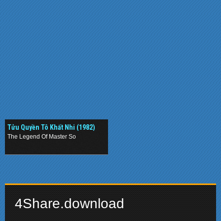
Tửu Quyền Tô Khất Nhi (1982)
The Legend Of Master So
.
4Share.download