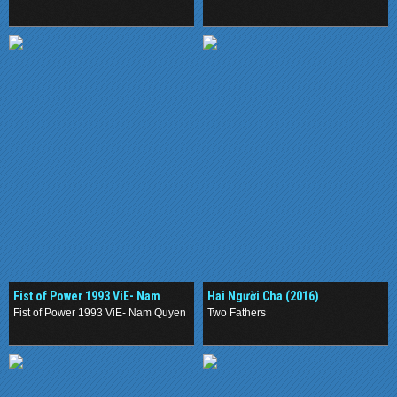
Hiệp
.
.
Fist of Power 1993 ViE- Nam
Hai Người Cha (2016)
Quyền Bắc Cước
Fist of Power 1993 ViE- Nam Quyen Bac Cuoc
Two Fathers
.
.