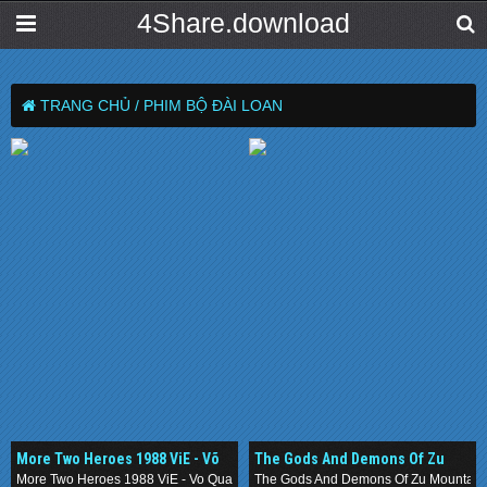
4Share.download
TRANG CHỦ /
PHIM BỘ ĐÀI LOAN
More Two Heroes 1988 ViE - Võ
The Gods And Demons Of Zu
Quán Song Hùng
Mountain 1990 ViE-Thục Sơn Kỳ
More Two Heroes 1988 ViE - Vo Quan Song Hung
The Gods And Demons Of Zu Mountain