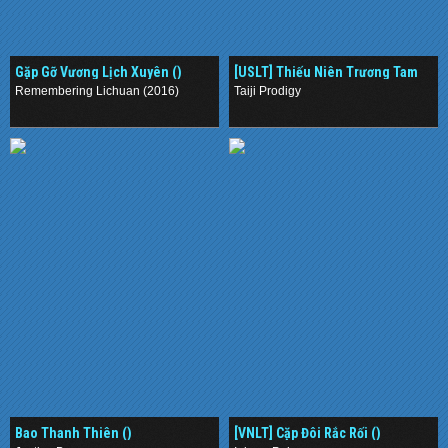
Gặp Gỡ Vương Lịch Xuyên ()
[USLT] Thiếu Niên Trương Tam
Phong ()
Remembering Lichuan (2016)
Taiji Prodigy
.
.
Bao Thanh Thiên ()
[VNLT] Cặp Đôi Rắc Rối ()