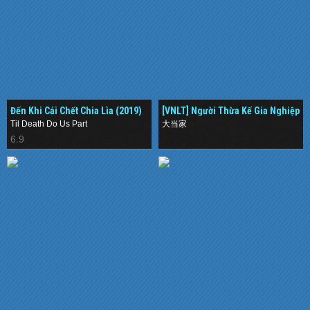
Đến Khi Cái Chết Chia Lìa (2019)
[VNLT] Người Thừa Kế Gia Nghiệp
()
Til Death Do Us Part
大当家
6.9
.