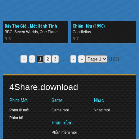
Bảy Thế Giới, Một Hành Tinh
Chiến Hữu (1990)
(2019–)
BBC: Seven Worlds, One Planet
Goodfellas
9.5
8.7
«
‹
1
2
3
... ...
›
»
(123)
4Share.download
Phim Mới
Game
Nhạc
Phim lẻ mới
Game mới
Nhạc mới
Phim bộ
Phần mềm
Phần mềm mới