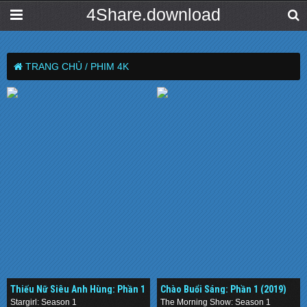
4Share.download
TRANG CHỦ /
PHIM 4K
Thiếu Nữ Siêu Anh Hùng: Phần 1
Chào Buổi Sáng: Phần 1 (2019)
(2020–)
Stargirl: Season 1
The Morning Show: Season 1