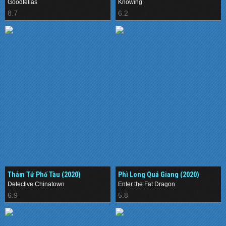
Goodfellas
Knowing
8.7
6.2
Thám Tử Phố Tàu (2020)
Phì Long Quá Giang (2020)
Detective Chinatown
Enter the Fat Dragon
6.9
5.8