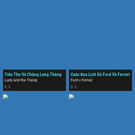
Tiểu Thư Và Chàng Lang Thang
Cuộc Đua Lịch Sử Ford Và Ferrari
(2019)
(2019)
Lady and the Tramp
Ford v Ferrari
6.5
8.3