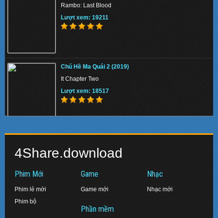
Rambo: Last Blood
Lượt xem: 135890
Lượt xem: 19211
[TMTV] Qúy Bà Cảnh Sát 2 (2015–)
Chú Hề Ma Quái 2 (2019)
Mrs. Cop
It Chapter Two
Lượt xem: 157590
Lượt xem: 18517
Chiến Binh Puli (2015)
Biệt Đội Siêu Anh Hùng: Hồi Kết (2019)
Puli
4Share.download
Avengers: Endgame
Lượt xem: 136727
Lượt xem: 17461
Phim Mới
Game
Nhạc
Phim lẻ mới
Game mới
Nhạc mới
Phim bộ
Tử Địa Skyfall (2012)
Phần mềm
Diệp Vấn 2: Tôn Sư Truyền Kỳ (2010)
Skyfall