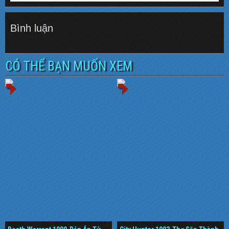
Bình luận
CÓ THỂ BẠN MUỐN XEM