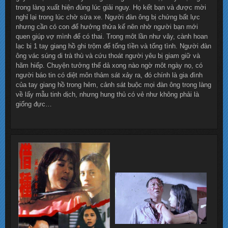
trong làng xuất hiện đúng lúc giải nguy. Họ kết bạn và được mời
nghỉ lại trong lúc chờ sửa xe. Người đàn ông bị chứng bất lực
nhưng cần có con để hưởng thửa kế nên nhờ người bạn mới
quen giúp vợ mình để có thai. Trong môt lần như vây, cành hoan
lạc bị 1 tay giang hồ ghi trộm để tống tìền và tống tình. Người đàn
ông vác súng di trà thù và cứu thoát người yêu bị giam giữ và
hãm hiếp. Chuyện tưởng thế dả xong nào ngờ môt ngày nọ, có
người báo tin có diệt môn thảm sát xảy ra, đó chính là gia đình
của tay giang hồ trong hẻm, cảnh sát buộc mọi đàn ông trong làng
về lấy mẫu tinh dịch, nhưng hung thủ có vẻ như không phải là
giống đực…