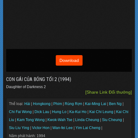
Download
CON GÁI CỦA BÓNG TỐI 2 (1994)
Daughter of Darkness 2
[Share Link Đổi thưởng]
Thể loại:
Hài
|
Hongkong
|
Phim
|
Rùng Rợn
|
Kai-Ming Lai
|
Ben Ng
|
Chi Fai Wong
|
Dick Lau
|
Hung Lo
|
Ka-Kui Ho
|
Kai Chi Leung
|
Kai Chi
Liu
|
Kam Tong Wong
|
Kwok-Wah Tse
|
Linda Cheung
|
Siu Cheung
|
Siu Liu Ying
|
Victor Hon
|
Wan-fei Lee
|
Yim Lai Cheng
|
Năm phát hành: 1994