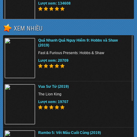
Lượt xem: 134608
XEM NHIỀU
Sàn Đấu Sinh Tử (1999)
Quá Nhanh Quá Nguy Hiểm 9: Hobbs và Shaw
Fight Club
(2019)
Lượt xem: 147959
Fast & Furious Presents: Hobbs & Shaw
Lượt xem: 20709
Địch Nhân Kiệt: Tứ Đại Thiên Vương (2018)
Vua Sư Tử (2019)
Detective Dee: The Four Heavenly Kings
The Lion King
Lượt xem: 151212
Lượt xem: 19707
Luật Rừng – Lawless (2012) ()
Rambo 5: Vết Máu Cuối Cùng (2019)
Luật Rừng - Lawless