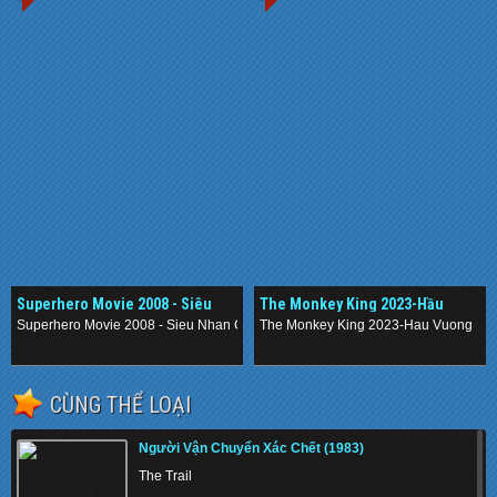
Superhero Movie 2008 - Siêu
The Monkey King 2023-Hầu
Nhân Chuồn Chuồn
Vương
Superhero Movie 2008 - Sieu Nhan Chuon Chuon
The Monkey King 2023-Hau Vuong
.
.
CÙNG THỂ LOẠI
Người Vận Chuyển Xác Chết (1983)
The Trail