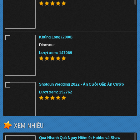
Khủng Long (2000)
Dinosaur
Lượt xem: 147069
Shotgun Wedding 2022 - Ăn Cưới Gặp Ăn Cướp
Lượt xem: 152762
XEM NHIỀU
The Tiger Rising 2022 - Con Cọp Trỗi Dậy
Quá Nhanh Quá Nguy Hiểm 9: Hobbs và Shaw
Lượt xem: 149820