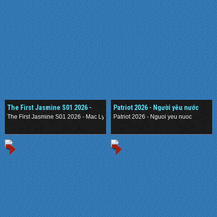
The First Jasmine S01 2026 -
Patriot 2026 - Người yêu nước
Mạc Ly
The First Jasmine S01 2026 - Mac Ly
Patriot 2026 - Nguoi yeu nuoc
.
.