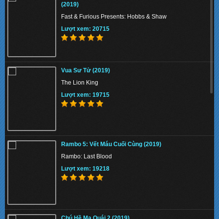
(2019)
Fast & Furious Presents: Hobbs & Shaw
Lượt xem: 20715
The Union 2024 - Liên minh tuyệt mật
Vua Sư Tử (2019)
Lượt xem: 135788
The Lion King
Lượt xem: 19715
Thiên Nga Bóng Đêm S01 2022 - Eve
Rambo 5: Vết Máu Cuối Cùng (2019)
Lượt xem: 158648
Rambo: Last Blood
Lượt xem: 19218
Memory 2022 - Hồi Ức Sát Thủ
Chú Hề Ma Quái 2 (2019)