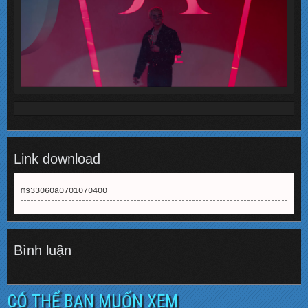
Link download
ms33060a0701070400
Bình luận
CÓ THỂ BẠN MUỐN XEM