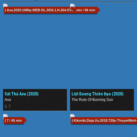
| Ava.2020.1080p.WEB-DL.DD5.1.H.264-EVO.mkv / 96 min
Sát Thủ Ava (2020)
Liệt Dương Thiên Đạo (2020)
Ava
The Rule Of Burning Sun
5.7
.
| 7 / 45 min
| Kikoriki.Deja.Vu.2018.720p-ThuyetMinh