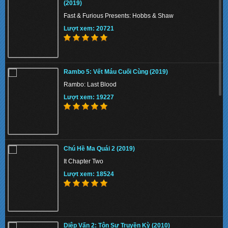
(2019)
Fast & Furious Presents: Hobbs & Shaw
Fast & Furious Presents: Hobbs & Shaw
Lượt xem: 20721
Lượt xem: 20721
Phi Vụ Nữ Quyền (2019)
Rambo 5: Vết Máu Cuối Cùng (2019)
Miss & Mrs. Cops
Rambo: Last Blood
Lượt xem: 153325
Lượt xem: 19227
Tứ Đại Danh Bổ 3 (2014)
Chú Hề Ma Quái 2 (2019)
The Four 3 / Si Da Ming Bu 3
It Chapter Two
Lượt xem: 158670
Lượt xem: 18524
KungFu Mạc Chược 4: Nữ Thần (2019)
Diệp Vấn 2: Tôn Sư Truyền Kỳ (2010)