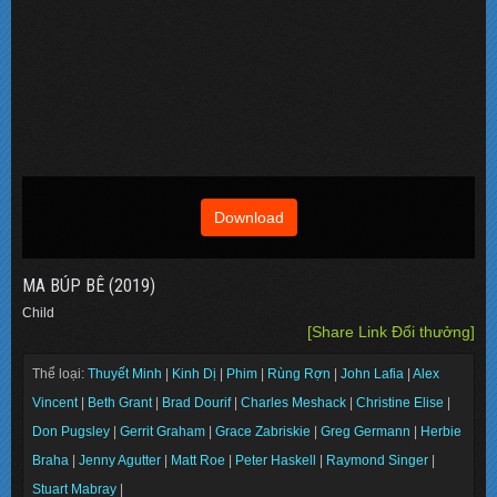
Download
MA BÚP BÊ (2019)
Child
[Share Link Đổi thưởng]
Thể loại:
Thuyết Minh
|
Kinh Dị
|
Phim
|
Rùng Rợn
|
John Lafia
|
Alex
Vincent
|
Beth Grant
|
Brad Dourif
|
Charles Meshack
|
Christine Elise
|
Don Pugsley
|
Gerrit Graham
|
Grace Zabriskie
|
Greg Germann
|
Herbie
Braha
|
Jenny Agutter
|
Matt Roe
|
Peter Haskell
|
Raymond Singer
|
Stuart Mabray
|