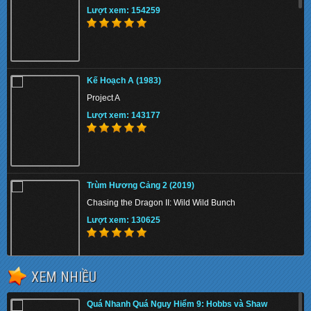
Lượt xem: 154259
Kế Hoạch A (1983)
Project A
Lượt xem: 143177
Trùm Hương Cảng 2 (2019)
Chasing the Dragon II: Wild Wild Bunch
Lượt xem: 130625
XEM NHIỀU
Quá Nhanh Quá Nguy Hiểm 9: Hobbs và Shaw
(2019)
Quá Nhanh Quá Nguy Hiểm 9: Hobbs và Shaw