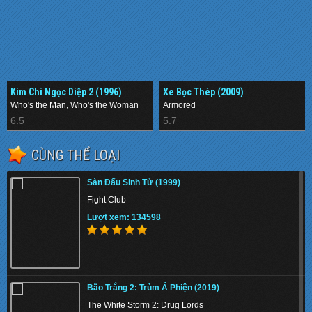
Kim Chi Ngọc Diệp 2 (1996)
Xe Bọc Thép (2009)
Who's the Man, Who's the Woman
Armored
6.5
5.7
CÙNG THỂ LOẠI
Sàn Đấu Sinh Tử (1999)
Fight Club
Lượt xem: 134598
Bão Trắng 2: Trùm Á Phiện (2019)
The White Storm 2: Drug Lords