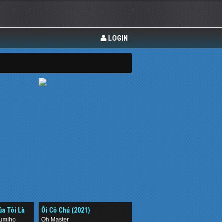
LOGIN
a Tôi Là
Ôi Cô Chủ (2021)
Gumiho
Oh Master