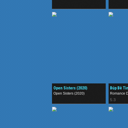
.
.
Open Sisters (2020)
Búp Bê Tì
Open Sisters (2020)
Romance D
.
5.3