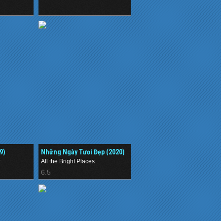
.
9)
Những Ngày Tươi Đẹp (2020)
r
All the Bright Places
6.5