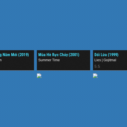
 Năm Mới (2019)
Mùa Hè Rực Cháy (2001)
Dối Lừa (1999)
in
Summer Time
Lies | Gojitmal
.
5.5