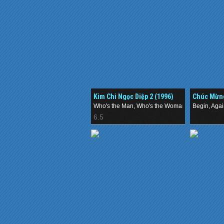
Kim Chi Ngọc Diệp 2 (1996)
Chúc Mừng
Who's the Man, Who's the Woman
Begin, Aga
6.5
.