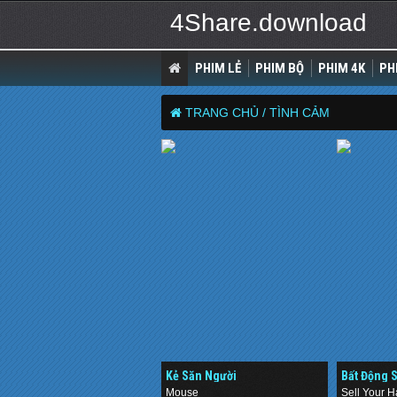
4Share.download
PHIM LẺ
PHIM BỘ
PHIM 4K
PH
TRANG CHỦ /
TÌNH CẢM
Kẻ Săn Người
Bất Động 
Mouse
Sell Your 