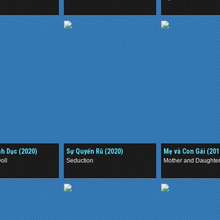
.
.
nh Dục (2020)
Sự Quyến Rũ (2020)
Mẹ và Con Gái (201
oll
Seduction
Mother and Daughte
.
.