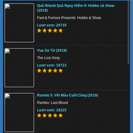
Quá Nhanh Quá Nguy Hiểm 9: Hobbs và Shaw
Lượt xem: 148956
(2019)
Fast & Furious Presents: Hobbs & Shaw
Lượt xem: 20719
The Union 2024 - Liên minh tuyệt mật
Vua Sư Tử (2019)
Lượt xem: 153411
The Lion King
Lượt xem: 19723
Thiên Nga Bóng Đêm S01 2022 - Eve
Rambo 5: Vết Máu Cuối Cùng (2019)
Lượt xem: 154083
Rambo: Last Blood
Lượt xem: 19225