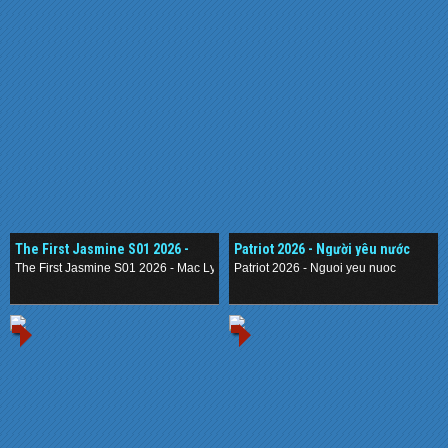
The First Jasmine S01 2026 -
Patriot 2026 - Người yêu nước
Mạc Ly
The First Jasmine S01 2026 - Mac Ly
Patriot 2026 - Nguoi yeu nuoc
.
.