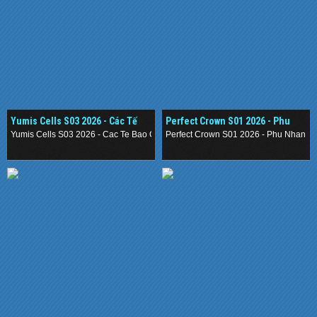
Yumis Cells S03 2026 - Các Tế
Perfect Crown S01 2026 - Phu
Bào Của Yumi
Nhân Đại Quân
Yumis Cells S03 2026 - Cac Te Bao Cua Yumi
Perfect Crown S01 2026 - Phu Nhan D
.
.