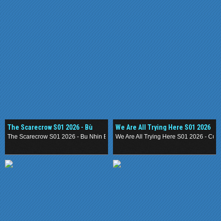
The Scarecrow S01 2026 - Bù
We Are All Trying Here S01 2026
Nhìn Bóng Đêm
- Cuộc Chiến Trong Chúng Ta
The Scarecrow S01 2026 - Bu Nhin Bong Dem
We Are All Trying Here S01 2026 - Cu
.
.