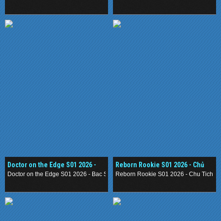
.
.
Doctor on the Edge S01 2026 -
Reborn Rookie S01 2026 - Chủ
Bác Sĩ Đảo Hoang
Tịch Tập Sự
Doctor on the Edge S01 2026 - Bac Si Dao Hoang
Reborn Rookie S01 2026 - Chu Tich T
.
.