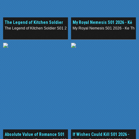
The Legend of Kitchen Soldier
My Royal Nemesis S01 2026 - Kẻ
S01 2026 - Huyền Thoại Lính Bếp
Thù Hoàng Gia Của Tôi
The Legend of Kitchen Soldier S01 2026 - Huyen Thoai Linh Bep
My Royal Nemesis S01 2026 - Ke Thu 
.
.
Absolute Value of Romance S01
If Wishes Could Kill S01 2026 -