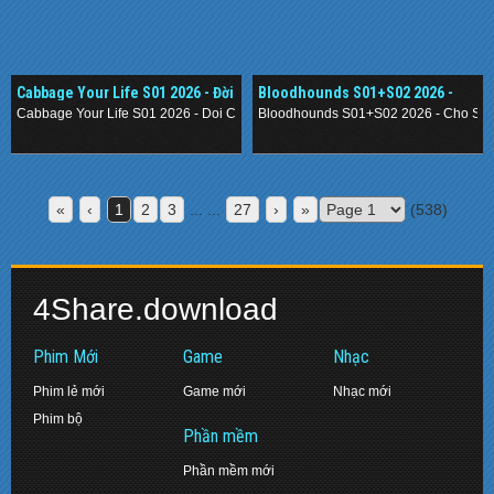
Cabbage Your Life S01 2026 - Đời
Bloodhounds S01+S02 2026 -
Cải Thảo
Chó Săn Công Lý
Cabbage Your Life S01 2026 - Doi Cai Thao
Bloodhounds S01+S02 2026 - Cho Sa
.
.
«
‹
1
2
3
... ...
27
›
»
(538)
4Share.download
Phim Mới
Game
Nhạc
Phim lẻ mới
Game mới
Nhạc mới
Phim bộ
Phần mềm
Phần mềm mới