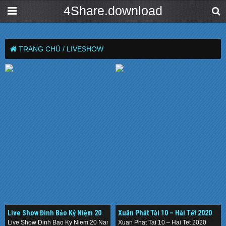
4Share.download
TRANG CHỦ /
LIVESHOW
Live Show Đình Bảo Kỷ Niệm 20
Xuân Phát Tài 10 – Hài Tết 2020
Năm- Chuyện Tình
Live Show Dinh Bao Ky Niem 20 Nam- Chuyen Tinh
Xuan Phat Tai 10 – Hai Tet 2020