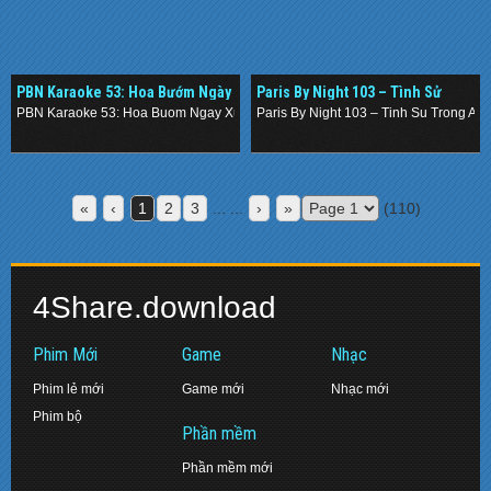
PBN Karaoke 53: Hoa Bướm Ngày
Paris By Night 103 – Tình Sử
Xưa [DVD9]
Trong Âm Nhạc Việt Nam (2011 –
PBN Karaoke 53: Hoa Buom Ngay Xua [DVD9]
Paris By Night 103 – Tinh Su Trong Am
DVDrip)
.
.
«
‹
1
2
3
... ...
›
»
(110)
4Share.download
Phim Mới
Game
Nhạc
Phim lẻ mới
Game mới
Nhạc mới
Phim bộ
Phần mềm
Phần mềm mới