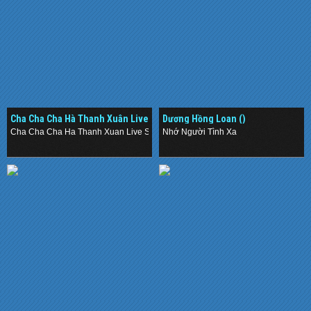
Cha Cha Cha Hà Thanh Xuân Live
Dương Hồng Loan ()
Show (2014)
Cha Cha Cha Ha Thanh Xuan Live Show (2014)
Nhớ Người Tình Xa
.
.