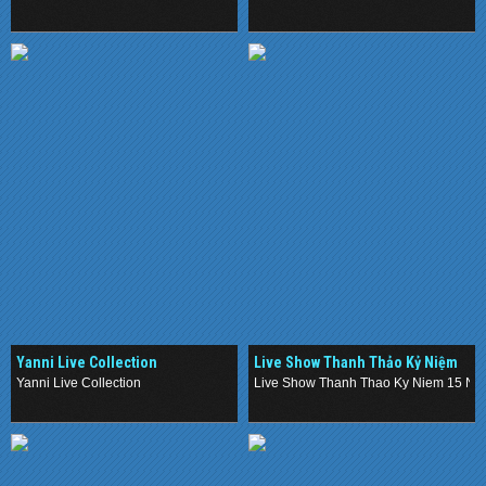
.
.
Yanni Live Collection
Live Show Thanh Thảo Kỷ Niệm
15 Năm Ca Hát
Yanni Live Collection
Live Show Thanh Thao Ky Niem 15 Na
.
.