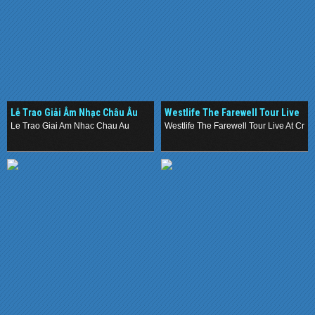
Lễ Trao Giải Âm Nhạc Châu Âu
Westlife The Farewell Tour Live
At Croke Park (2012)
Le Trao Giai Am Nhac Chau Au
Westlife The Farewell Tour Live At Cro
.
.