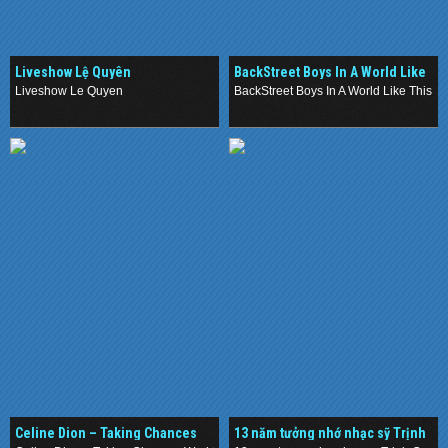
Liveshow Lệ Quyên
BackStreet Boys In A World Like
This Japan Tour (2013) ()
Liveshow Le Quyen
BackStreet Boys In A World Like This J
.
.
Celine Dion – Taking Chances
13 năm tưởng nhớ nhạc sỹ Trịnh