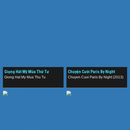
Giọng Hát Mỹ Mùa Thứ Tư
Chuyện Cười Paris By Night
(2013)
Giong Hat My Mua Thu Tu
Chuyen Cuoi Paris By Night (2013)
.
.