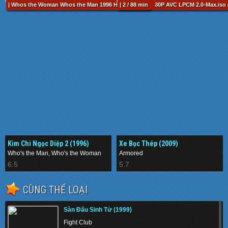
| Whos the Woman Whos the Man 1996 HKG Blu-ray 1080P AVC LPCM 2.0-Max.iso /
| 2 / 88 min
Kim Chi Ngọc Diệp 2 (1996)
Xe Bọc Thép (2009)
Who's the Man, Who's the Woman
Armored
6.5
5.7
CÙNG THỂ LOẠI
Sàn Đấu Sinh Tử (1999)
Fight Club