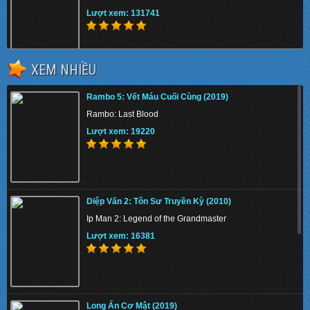
Lượt xem: 131741
XEM NHIỀU
Breaking Bad: Con Đường Địa Ngục (2019)
Rambo 5: Vết Máu Cuối Cùng (2019)
El Camino: A Breaking Bad Movie
Rambo: Last Blood
Lượt xem: 136519
Lượt xem: 19220
Liệt Hỏa Anh Hùng (2019)
Diệp Vấn 2: Tôn Sư Truyền Kỳ (2010)
The Bravest
Ip Man 2: Legend of the Grandmaster
Lượt xem: 149916
Lượt xem: 16381
Đồng Cỏ Ăn Thịt Người (2019)
Long Ấn Cơ Mật (2019)
In the Tall Grass