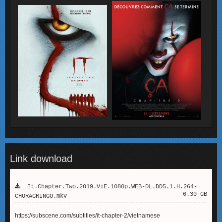
Link download
It.Chapter.Two.2019.ViE.1080p.WEB-DL.DD5.1.H.264-
6.30 GB
CHORAGRINGO.mkv
https://subscene.com/subtitles/it-chapter-2/vietnamese