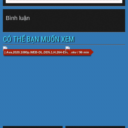
Bình luận
CÓ THỂ BẠN MUỐN XEM
| Ava.2020.1080p.WEB-DL.DD5.1.H.264-EVO.mkv / 96 min