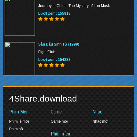
Journey to China: The Mystery of Iron Mask
Lượt xem: 156431
Lượt xem: 155818
Nghĩa Đảm Quần Anh (1989)
Sàn Đấu Sinh Tử (1999)
Just Heroes
Fight Club
Lượt xem: 137041
Lượt xem: 154233
10 Phút Sống Còn (2019)
Những Thiên Thần Của Charlies (2000)
10 Minutes Gone
4Share.download
Charlie's Angels
Lượt xem: 136273
Lượt xem: 148947
Phim Mới
Game
Nhạc
Phim lẻ mới
Game mới
Nhạc mới
Phim bộ
Long Ấn Cơ Mật (2019)
Phần mềm
Sứ Giả Của Chúa (2019)