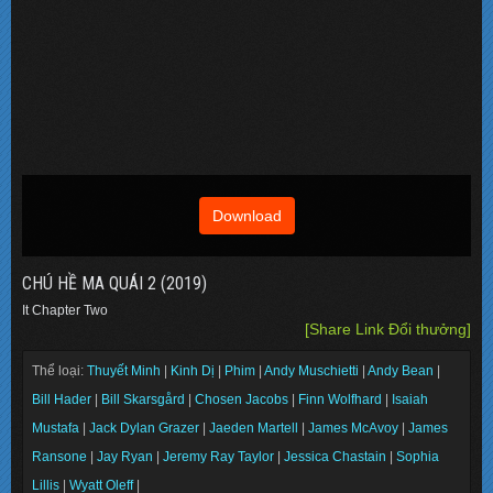
Download
CHÚ HỀ MA QUÁI 2 (2019)
It Chapter Two
[Share Link Đổi thưởng]
Thể loại:
Thuyết Minh
|
Kinh Dị
|
Phim
|
Andy Muschietti
|
Andy Bean
|
Bill Hader
|
Bill Skarsgård
|
Chosen Jacobs
|
Finn Wolfhard
|
Isaiah
Mustafa
|
Jack Dylan Grazer
|
Jaeden Martell
|
James McAvoy
|
James
Ransone
|
Jay Ryan
|
Jeremy Ray Taylor
|
Jessica Chastain
|
Sophia
Lillis
|
Wyatt Oleff
|