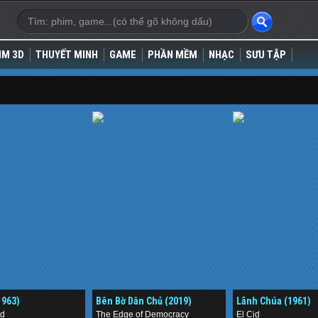
IM 3D
THUYẾT MINH
GAME
PHẦN MỀM
NHẠC
SƯU TẬP
1963)
Bên Bờ Dân Chủ (2019)
Lãnh Chúa (1961)
rd
The Edge of Democracy
El Cid