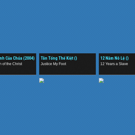
ình Của Chúa (2004)
Tân Tống Thế Kiệt ()
12 Năm Nô Lệ ()
 of the Christ
Justice My Foot
12 Years a Slave
.
.