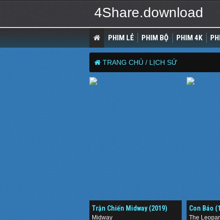
4Share.download
PHIM LẺ
PHIM BỘ
PHIM 4K
PH
TRANG CHỦ /
LỊCH SỬ
Trận Chiến Midway (2019)
Con Báo (
Midway
The Leopa