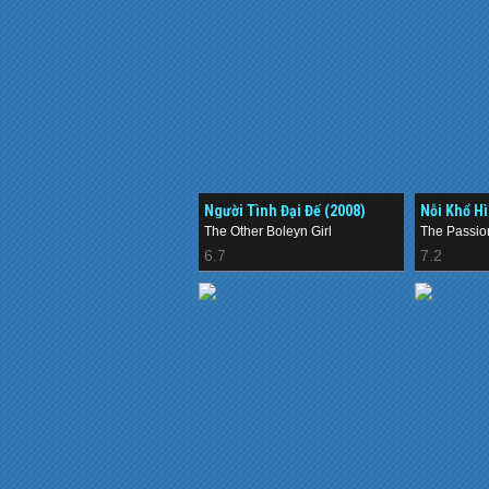
Người Tình Đại Đế (2008)
Nỗi Khổ H
The Other Boleyn Girl
The Passion
6.7
7.2