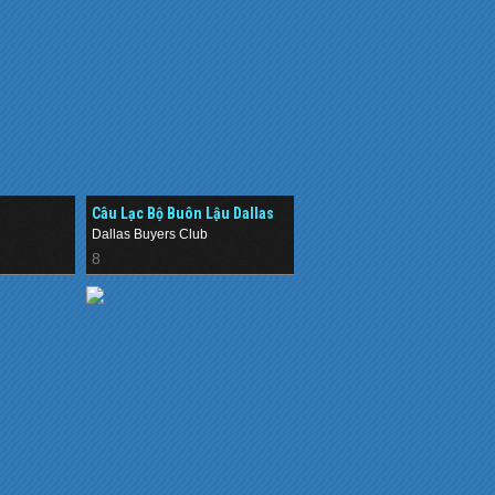
Câu Lạc Bộ Buôn Lậu Dallas
(2013)
Dallas Buyers Club
8