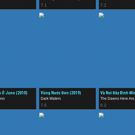
7.1
7.2
n Ở Juno (2010)
Vùng Nước Đen (2019)
Và Nơi Đây Bình M
Tĩnh (1972)
 | Bongodong Jeontoo
uno
Dark Waters
The Dawns Here Are 
7.6
8.2