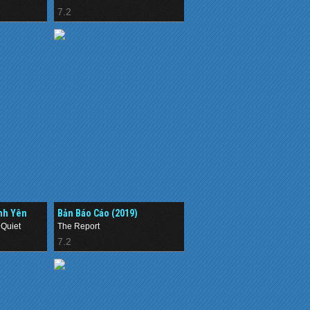
7.2
inh Yên
Bản Báo Cáo (2019)
Quiet
The Report
7.2