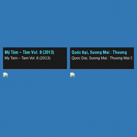
Mỹ Tâm – Tâm Vol. 8 (2013)
Quốc Đại, Sương Mai : Thương
Mãi Con Đò (2012)
My Tam – Tam Vol. 8 (2013)
Quoc Dai, Suong Mai : Thuong Mai Co
.
.