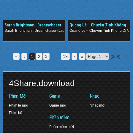
Sarah Brightman : Dreamchaser
Quang Lê – Chuyện Tình Không
{Japanese Edition} (2013)
Dĩ Vãng (2013)
Sarah Brightman : Dreamchaser {Japanese Edition} (2013)
Quang Le – Chuyen Tinh Khong Di Van
.
.
«
‹
1
2
3
... ...
19
›
»
(369)
4Share.download
Phim Mới
Game
Nhạc
Phim lẻ mới
Game mới
Nhạc mới
Phim bộ
Phần mềm
Phần mềm mới