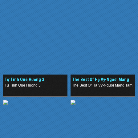
Tự Tình Quê Hương 3
The Best Of Hạ Vy-Người Mang
Tâm Sự,Đừng Nói Yêu Tôi
Tu Tinh Que Huong 3
The Best Of Ha Vy-Nguoi Mang Tam Su
.
.