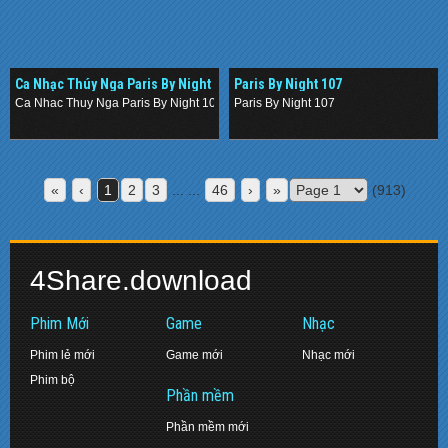
Ca Nhạc Thúy Nga Paris By Night
Paris By Night 107
106 – Vip Party
Ca Nhac Thuy Nga Paris By Night 106 – Vip Party
Paris By Night 107
.
.
«
‹
1
2
3
... ...
46
›
»
(913)
4Share.download
Phim Mới
Game
Nhạc
Phim lẻ mới
Game mới
Nhạc mới
Phim bộ
Phần mềm
Phần mềm mới