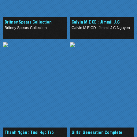
Britney Spears Collection
Calvin M.E CD : Jimmii J.C
Nguyễn – Vĩnh Biệt Màu Xanh
Britney Spears Collection
Calvin M.E CD : Jimmii J.C Nguyen – 
[NRG/WAV]
.
.
Thanh Ngân : Tuổi Học Trò
Girls’ Generation Complete