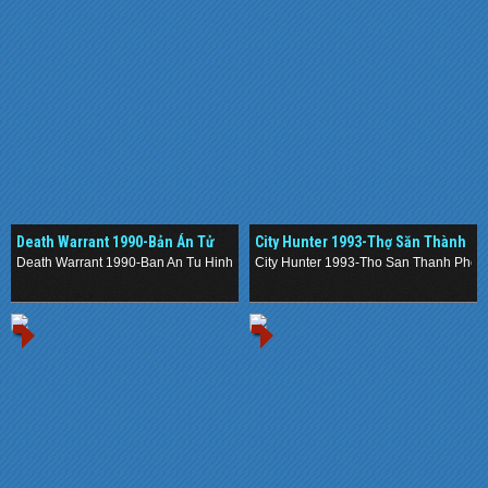
Death Warrant 1990-Bản Án Tử
City Hunter 1993-Thợ Săn Thành
Hình
Phố
Death Warrant 1990-Ban An Tu Hinh
City Hunter 1993-Tho San Thanh Pho
.
.