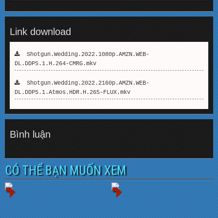
Link download
Shotgun.Wedding.2022.1080p.AMZN.WEB-
DL.DDP5.1.H.264-CMRG.mkv
Shotgun.Wedding.2022.2160p.AMZN.WEB-
DL.DDP5.1.Atmos.HDR.H.265-FLUX.mkv
Bình luận
CÓ THỂ BẠN MUỐN XEM