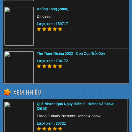
Khủng Long (2000)
Dinosaur
Lượt xem: 159717
The Tiger Rising 2022 - Con Cọp Trỗi Dậy
Lượt xem: 134172
XEM NHIỀU
Memory 2022 - Hồi Ức Sát Thủ
Quá Nhanh Quá Nguy Hiểm 9: Hobbs và Shaw
Lượt xem: 147678
(2019)
Fast & Furious Presents: Hobbs & Shaw
Lượt xem: 20721