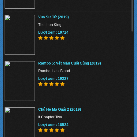
Beast 2022 - Quái Thú
Vua Sư Tử (2019)
Lượt xem: 142709
The Lion King
Lượt xem: 19724
Pinocchio 2022 - Cậu Bé Người Gỗ
Rambo 5: Vết Máu Cuối Cùng (2019)
Lượt xem: 155535
Rambo: Last Blood
Lượt xem: 19227
Emergency Declaration 2022 - Hạ Cánh Khẩn
Cấp
Chú Hề Ma Quái 2 (2019)
Lượt xem: 140413
It Chapter Two
Lượt xem: 18524