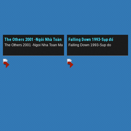
The Others 2001 -Ngôi Nhà Toàn
Falling Down 1993-Sụp đổ
Ma
The Others 2001 -Ngoi Nha Toan Ma
Falling Down 1993-Sup do
.
.