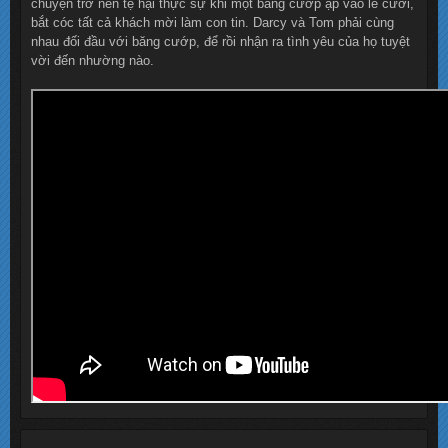
chuyện trở nên tệ hại thực sự khi một băng cướp ập vào lễ cưới,
bắt cóc tất cả khách mời làm con tin. Darcy và Tom phải cùng
nhau đối đầu với băng cướp, để rồi nhận ra tình yêu của họ tuyệt
vời đến nhường nào.