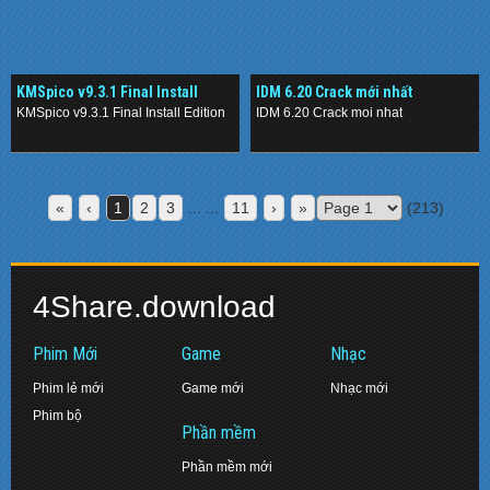
KMSpico v9.3.1 Final Install
IDM 6.20 Crack mới nhất
Edition
KMSpico v9.3.1 Final Install Edition
IDM 6.20 Crack moi nhat
.
.
«
‹
1
2
3
... ...
11
›
»
(213)
4Share.download
Phim Mới
Game
Nhạc
Phim lẻ mới
Game mới
Nhạc mới
Phim bộ
Phần mềm
Phần mềm mới