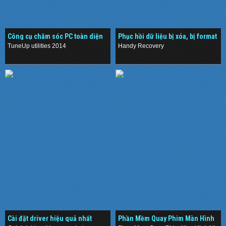
Công cụ chăm sóc PC toàn diện
Phục hồi dữ liệu bị xóa, bị format
cực nhanh & hiệu quả
TuneUp utilities 2014
Handy Recovery
.
.
Cài đặt driver hiệu quả nhất
Phần Mềm Quay Phim Màn Hình