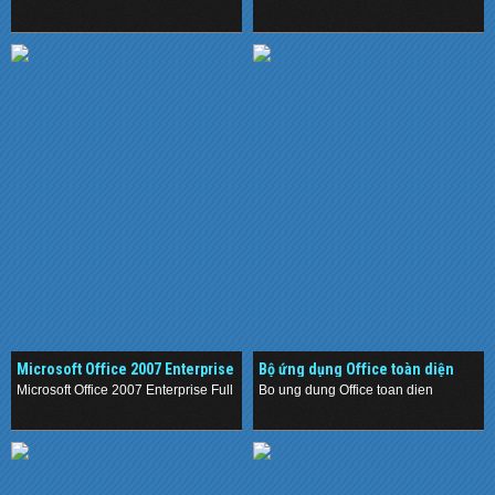
.
.
Microsoft Office 2007 Enterprise
Bộ ứng dụng Office toàn diện
Full + Serial
Microsoft Office 2007 Enterprise Full + Serial
Bo ung dung Office toan dien
.
.