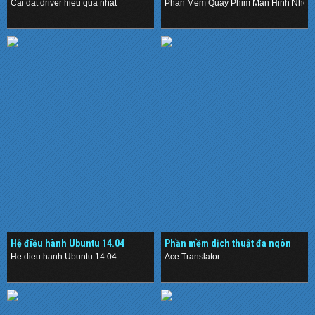
Nhỏ Gọn
Cai dat driver hieu qua nhat
Phan Mem Quay Phim Man Hinh Nho 
.
.
Hệ điều hành Ubuntu 14.04
Phần mềm dịch thuật đa ngôn
ngữ
He dieu hanh Ubuntu 14.04
Ace Translator
.
.