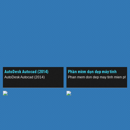
AutoDesk Autocad (2014)
Phần mềm dọn dẹp máy tính
miễn phí
AutoDesk Autocad (2014)
Phan mem don dep may tinh mien phi
.
.