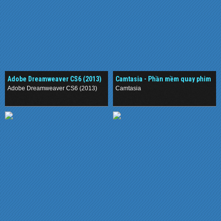
Adobe Dreamweaver CS6 (2013)
Camtasia - Phần mềm quay phim
màn hình chuyên nghiệp
Adobe Dreamweaver CS6 (2013)
Camtasia
.
.