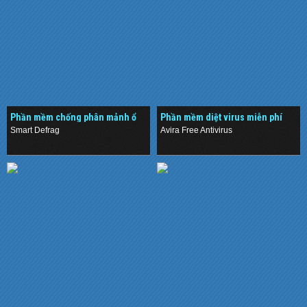
Phần mềm chống phân mảnh ổ
Phần mềm diệt virus miễn phí
đĩa cứng miễn phí
Smart Defrag
Avira Free Antivirus
.
.