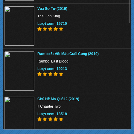
The Union 2024 - Liên minh tuyệt mật
Vua Sư Tử (2019)
Lượt xem: 141801
The Lion King
Lượt xem: 19710
Thiên Nga Bóng Đêm S01 2022 - Eve
Rambo 5: Vết Máu Cuối Cùng (2019)
Lượt xem: 145474
Rambo: Last Blood
Lượt xem: 19213
Memory 2022 - Hồi Ức Sát Thủ
Chú Hề Ma Quái 2 (2019)
Lượt xem: 158750
It Chapter Two
Lượt xem: 18518