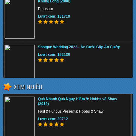
Khủng Long (2000)
Dinosaur
Lượt xem: 131719
Shotgun Wedding 2022 - Ăn Cưới Gặp Ăn Cướp
Lượt xem: 152130
XEM NHIỀU
The Tiger Rising 2022 - Con Cọp Trỗi Dậy
Quá Nhanh Quá Nguy Hiểm 9: Hobbs và Shaw
Lượt xem: 149303
(2019)
Fast & Furious Presents: Hobbs & Shaw
Lượt xem: 20712