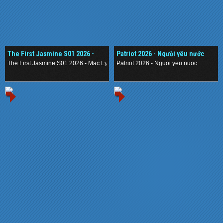
The First Jasmine S01 2026 -
Patriot 2026 - Người yêu nước
Mạc Ly
The First Jasmine S01 2026 - Mac Ly
Patriot 2026 - Nguoi yeu nuoc
.
.