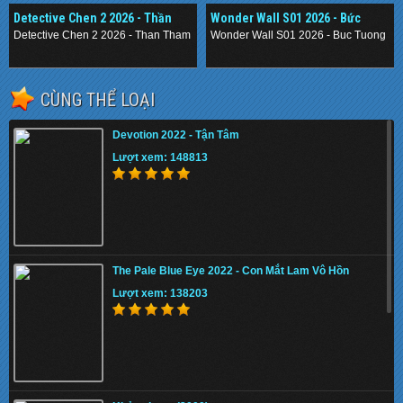
Detective Chen 2 2026 - Thần
Wonder Wall S01 2026 - Bức
Thám Nằm Vùng 2
Tường Mê Cung
Detective Chen 2 2026 - Than Tham Nam Vung 2
Wonder Wall S01 2026 - Buc Tuong M
.
.
CÙNG THỂ LOẠI
Devotion 2022 - Tận Tâm
Lượt xem: 148813
The Pale Blue Eye 2022 - Con Mắt Lam Vô Hồn
Lượt xem: 138203