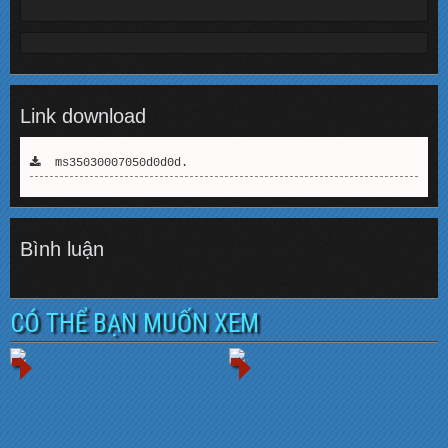
Link download
ms35030007050d0d0d.
Bình luận
CÓ THỂ BẠN MUỐN XEM