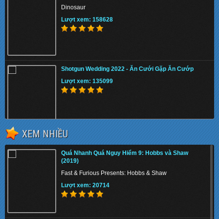
Dinosaur
Lượt xem: 158628
Shotgun Wedding 2022 - Ăn Cưới Gặp Ăn Cướp
Lượt xem: 135099
XEM NHIỀU
The Tiger Rising 2022 - Con Cọp Trỗi Dậy
Quá Nhanh Quá Nguy Hiểm 9: Hobbs và Shaw
Lượt xem: 143767
(2019)
Fast & Furious Presents: Hobbs & Shaw
Lượt xem: 20714
The Union 2024 - Liên minh tuyệt mật