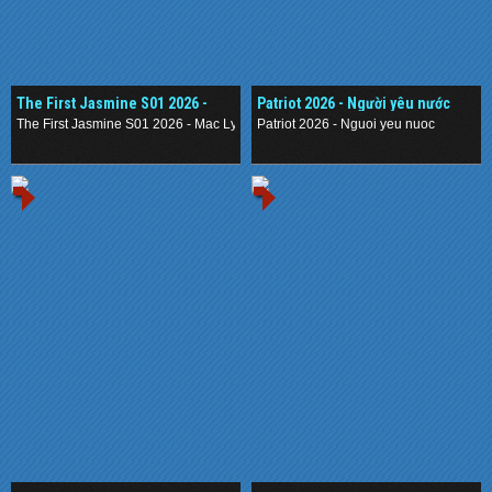
The First Jasmine S01 2026 -
Patriot 2026 - Người yêu nước
Mạc Ly
The First Jasmine S01 2026 - Mac Ly
Patriot 2026 - Nguoi yeu nuoc
.
.