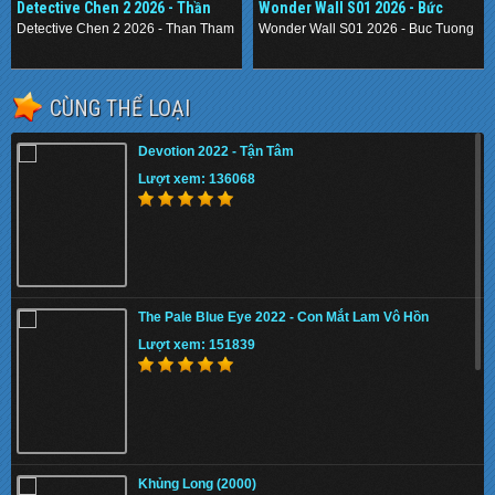
Detective Chen 2 2026 - Thần
Wonder Wall S01 2026 - Bức
Thám Nằm Vùng 2
Tường Mê Cung
Detective Chen 2 2026 - Than Tham Nam Vung 2
Wonder Wall S01 2026 - Buc Tuong M
.
.
CÙNG THỂ LOẠI
Devotion 2022 - Tận Tâm
Lượt xem: 136068
The Pale Blue Eye 2022 - Con Mắt Lam Vô Hồn
Lượt xem: 151839
Khủng Long (2000)