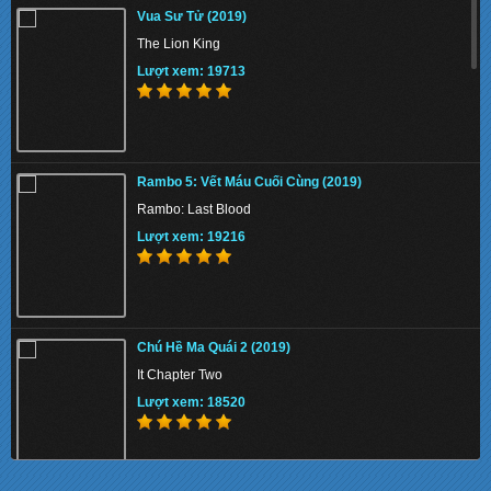
Vua Sư Tử (2019)
Lượt xem: 147044
The Lion King
Lượt xem: 19713
Thiên Nga Bóng Đêm S01 2022 - Eve
Rambo 5: Vết Máu Cuối Cùng (2019)
Lượt xem: 155251
Rambo: Last Blood
Lượt xem: 19216
Memory 2022 - Hồi Ức Sát Thủ
Chú Hề Ma Quái 2 (2019)
Lượt xem: 136423
It Chapter Two
Lượt xem: 18520