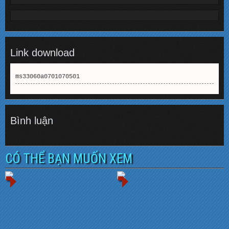
Link download
ms33060a0701070501
Bình luận
CÓ THỂ BẠN MUỐN XEM