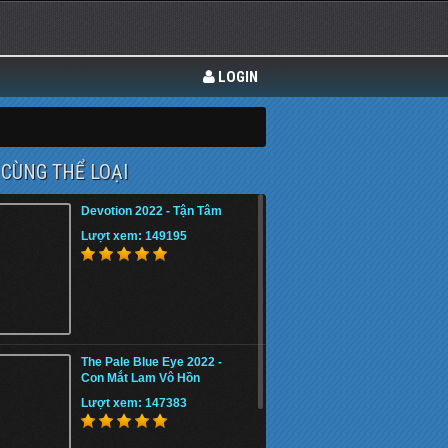
LOGIN
CÙNG THỂ LOẠI
Devotion 2022 - Tận Tâm
Lượt xem: 149195
The Pale Blue Eye 2022 -
Con Mắt Lam Vô Hồn
Lượt xem: 147383