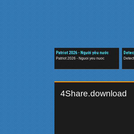
Patriot 2026 - Người yêu nước
Detec
Thám
Patriot 2026 - Nguoi yeu nuoc
Detec
.
.
4Share.download