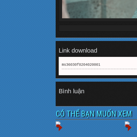
Link download
ms36030f0204020001
Bình luận
CÓ THỂ BẠN MUỐN XEM