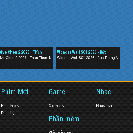
tive Chen 2 2026 - Thần
Wonder Wall S01 2026 - Bức
 Nằm Vùng 2
Tường Mê Cung
tive Chen 2 2026 - Than Tham Nam Vung 2
Wonder Wall S01 2026 - Buc Tuong Me Cung
.
Phim Mới
Game
Nhạc
Phim lẻ mới
Game mới
Nhạc mới
Phim bộ
Phần mềm
Phần mềm mới