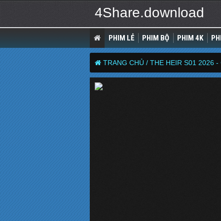
4Share.download
PHIM LẺ
PHIM BỘ
PHIM 4K
PH
TRANG CHỦ /
THE HEIR S01 2026 -