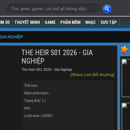
IM 3D
THUYẾT MINH
GAME
PHẦN MỀM
NHẠC
SƯU TẬP
 GIA NGHIỆP
THE HEIR S01 2026 - GIA
NGHIỆP
The Heir S01 2026 - Gia Nghiep
[Share Link Đổi thưởng]
Thể loại:
Năm phát hành:
Trạng thái: 1 /
Info:
Lượt xem: 145967