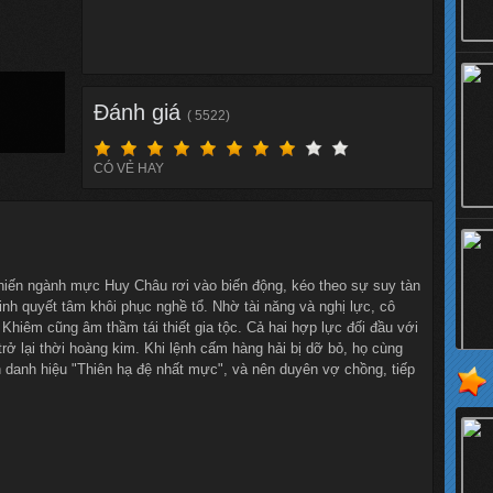
Đánh giá
( 5522)
CÓ VẺ HAY
iến ngành mực Huy Châu rơi vào biến động, kéo theo sự suy tàn
inh quyết tâm khôi phục nghề tổ. Nhờ tài năng và nghị lực, cô
Khiêm cũng âm thầm tái thiết gia tộc. Cả hai hợp lực đối đầu với
ở lại thời hoàng kim. Khi lệnh cấm hàng hải bị dỡ bỏ, họ cùng
 danh hiệu "Thiên hạ đệ nhất mực", và nên duyên vợ chồng, tiếp