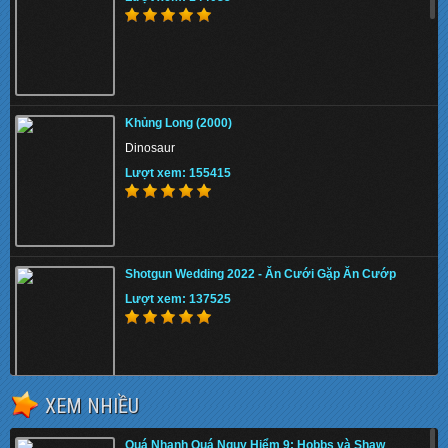
Khủng Long (2000)
Dinosaur
Lượt xem: 155415
Shotgun Wedding 2022 - Ăn Cưới Gặp Ăn Cướp
Lượt xem: 137525
XEM NHIỀU
The Tiger Rising 2022 - Con Cọp Trỗi Dậy
Quá Nhanh Quá Nguy Hiểm 9: Hobbs và Shaw