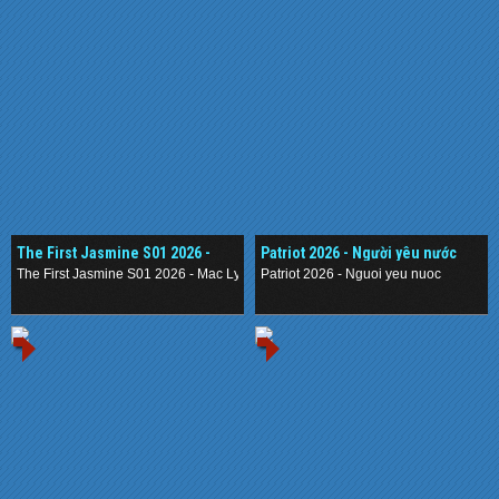
The First Jasmine S01 2026 -
Patriot 2026 - Người yêu nước
Mạc Ly
The First Jasmine S01 2026 - Mac Ly
Patriot 2026 - Nguoi yeu nuoc
.
.