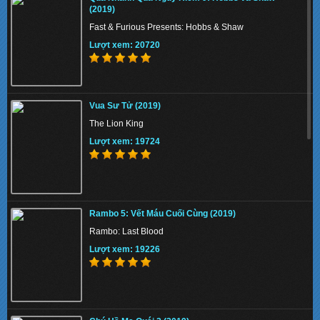
Lượt xem: 158019
(2019)
Fast & Furious Presents: Hobbs & Shaw
Lượt xem: 20720
The Union 2024 - Liên minh tuyệt mật
Vua Sư Tử (2019)
Lượt xem: 159730
The Lion King
Lượt xem: 19724
Thiên Nga Bóng Đêm S01 2022 - Eve
Rambo 5: Vết Máu Cuối Cùng (2019)
Lượt xem: 147841
Rambo: Last Blood
Lượt xem: 19226
Memory 2022 - Hồi Ức Sát Thủ