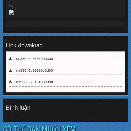
">
Link download
ms380e0c01010d0c00.
ms390f0d00000c0d00.
ms3600020f0f030306.
Bình luận
CÓ THỂ BẠN MUỐN XEM