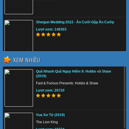
Shotgun Wedding 2022 - Ăn Cưới Gặp Ăn Cướp
Lượt xem: 148303
XEM NHIỀU
The Tiger Rising 2022 - Con Cọp Trỗi Dậy
Quá Nhanh Quá Nguy Hiểm 9: Hobbs và Shaw
Lượt xem: 155745
(2019)
Fast & Furious Presents: Hobbs & Shaw
Lượt xem: 20720
The Union 2024 - Liên minh tuyệt mật
Vua Sư Tử (2019)
Lượt xem: 141279
The Lion King