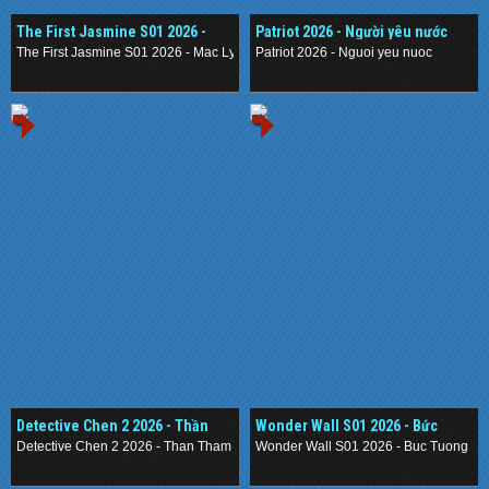
The First Jasmine S01 2026 -
Patriot 2026 - Người yêu nước
Mạc Ly
The First Jasmine S01 2026 - Mac Ly
Patriot 2026 - Nguoi yeu nuoc
.
.
Detective Chen 2 2026 - Thần
Wonder Wall S01 2026 - Bức
Thám Nằm Vùng 2
Tường Mê Cung
Detective Chen 2 2026 - Than Tham Nam Vung 2
Wonder Wall S01 2026 - Buc Tuong M
.
.