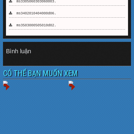
ms3305060303060003.
ms3402010404000d06.
ms3503000505010d02.
Bình luận
CÓ THỂ BẠN MUỐN XEM