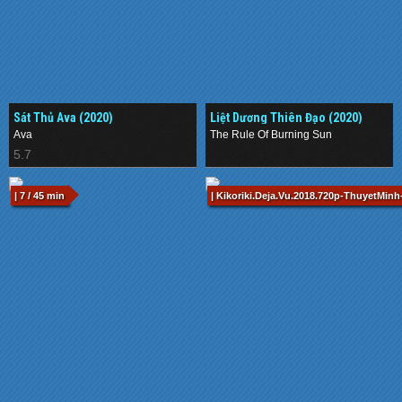
Sát Thủ Ava (2020)
Liệt Dương Thiên Đạo (2020)
Ava
The Rule Of Burning Sun
5.7
.
| 7 / 45 min
| Kikoriki.Deja.Vu.2018.720p-ThuyetMinh