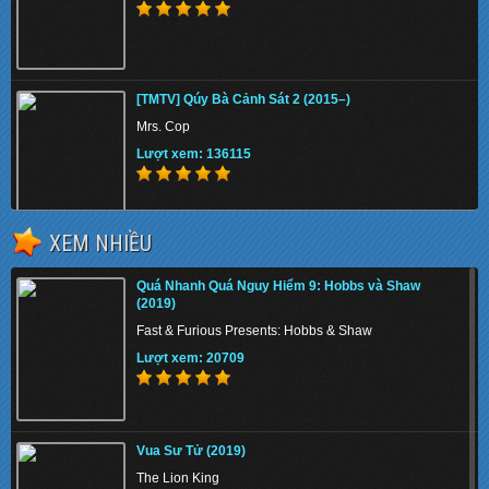
[TMTV] Qúy Bà Cảnh Sát 2 (2015–)
Mrs. Cop
Lượt xem: 136115
XEM NHIỀU
Chiến Binh Puli (2015)
Quá Nhanh Quá Nguy Hiểm 9: Hobbs và Shaw
Puli
(2019)
Lượt xem: 140063
Fast & Furious Presents: Hobbs & Shaw
Lượt xem: 20709
Tử Địa Skyfall (2012)
Vua Sư Tử (2019)
Skyfall
The Lion King
Lượt xem: 131444