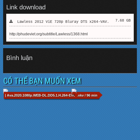
Link download
7.68 GB
Lawless 2012 ViE 720p Bluray DTS x264-VAV.
http://phudeviet.org/subtitle/Lawless/1368.html
Bình luận
CÓ THỂ BẠN MUỐN XEM
| Ava.2020.1080p.WEB-DL.DD5.1.H.264-EVO.mkv / 96 min