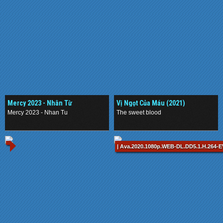
Mercy 2023 - Nhân Từ
Vị Ngọt Của Máu (2021)
Mercy 2023 - Nhan Tu
The sweet blood
.
.
| Ava.2020.1080p.WEB-DL.DD5.1.H.264-E