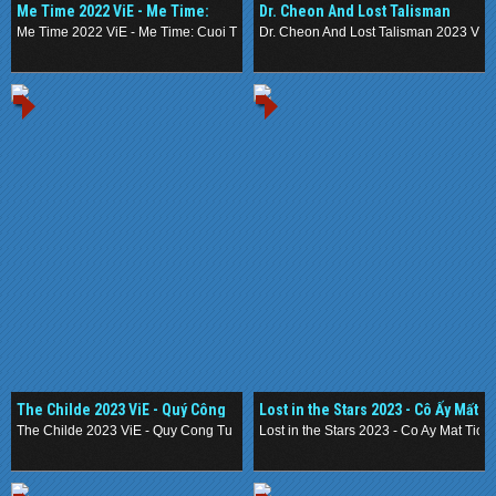
Me Time 2022 ViE - Me Time:
Dr. Cheon And Lost Talisman
Cuối Tuần Của Bố
2023 ViE - Thanh Gươm Trừ Tà
Me Time 2022 ViE - Me Time: Cuoi Tuan Cua Bo
Dr. Cheon And Lost Talisman 2023 ViE
.
.
The Childe 2023 ViE - Quý Công
Lost in the Stars 2023 - Cô Ấy Mất
Tử
Tích
The Childe 2023 ViE - Quy Cong Tu
Lost in the Stars 2023 - Co Ay Mat Tich
.
.