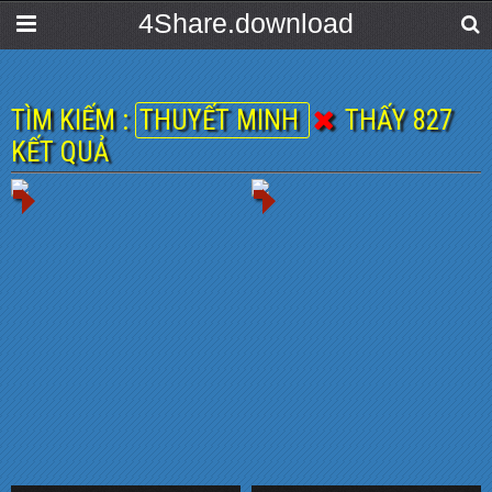
4Share.download
TÌM KIẾM :
THUYẾT MINH
THẤY 827
KẾT QUẢ