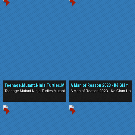
Teenage.Mutant.Ninja.Turtles.Mutant.Mayhem.2023.
A Man of Reason 2023 - Kẻ Giám
- Ninja Rùa
Hộ
Teenage.Mutant.Ninja.Turtles.Mutant.Mayhem.2023. - Ninja Rua
A Man of Reason 2023 - Ke Giam Ho
.
.