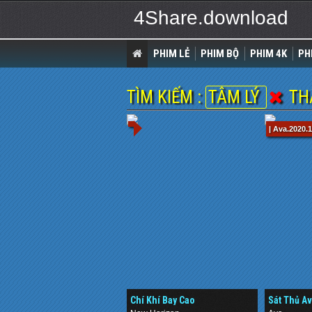
4Share.download
PHIM LẺ
PHIM BỘ
PHIM 4K
PH
TÌM KIẾM :
TÂM LÝ
THẤ
| Ava.2020
Chí Khí Bay Cao
Sát Thủ Av