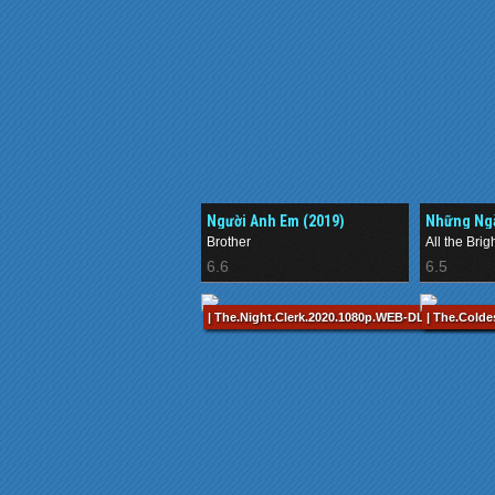
Người Anh Em (2019)
Những Ngà
Brother
All the Brig
6.6
6.5
| The.Night.Clerk.2020.1080p.WEB-DL.x264.AC3-E
| The.Cold