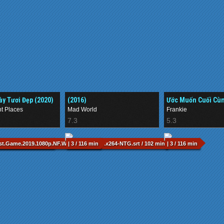
y Tươi Đẹp (2020)
(2016)
Ước Muốn Cuối Cùn
ht Places
Mad World
Frankie
7.3
5.3
VO(77).mkv / 90 min
est.Game.2019.1080p.NF.WEB-DL.DDP5.1.x264-NTG.srt / 102 min
| 3 / 116 min
| 3 / 116 min