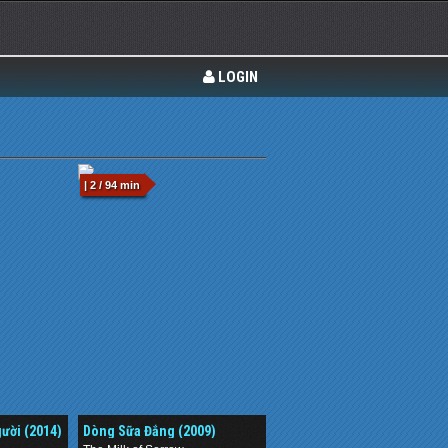
LOGIN
| 2 / 94 min
ười (2014)
Dòng Sữa Đắng (2009)