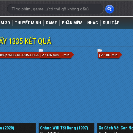
IM 3D
THUYẾT MINH
GAME
PHẦN MỀM
NHẠC
SƯU TẬP
Y 1335 KẾT QUẢ
.1080p.WEB-DL.DD5.1.H.264-EVO.mkv / 96 min
| 2 / 126 min
| 2 / 101 min
a (2020)
Chàng Will Tốt Bụng (1997)
Xa Cách Với Con Ng