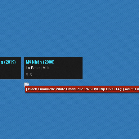
g (2019)
Mỹ Nhân (2000)
La Belle | Mi in
5.5
| Black Emanuelle White Emanuelle.1976.DVDRip.DivX.ITA(1).avi / 91 