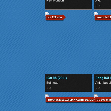
New Horizon
Ava
.
5.7
| 4 / 129 min
| Antonia.1
Đầu Bò (2011)
Dòng Dõi 
Bullhead
Antonia's L
7.4
7.4
| Brother.2019.1080p.NF.WEB-DL.DDP5.1.x264-pawe
| 3 / 107 min