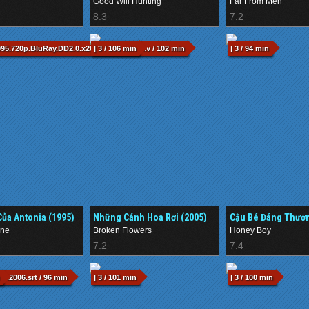
Good Will Hunting
Far From Men
8.3
7.2
995.720p.BluRay.DD2.0.x264-mfcorrea.mkv / 102 min
| 3 / 106 min
| 3 / 94 min
Của Antonia (1995)
Những Cánh Hoa Rơi (2005)
Cậu Bé Đáng Thươn
ine
Broken Flowers
Honey Boy
7.2
7.4
l2006.srt / 96 min
| 3 / 101 min
| 3 / 100 min