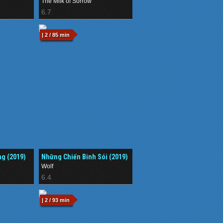
The Milk of Sorrow
6.7
| 2 / 85 min
g (2019)
Những Chiến Binh Sói (2019)
Wolf
6.4
| 2 / 93 min