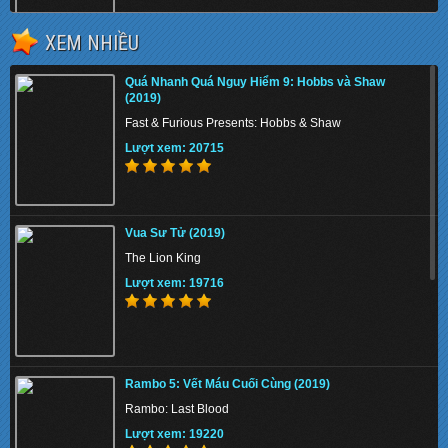
XEM NHIỀU
Kế Hoạch A (1983)
Quá Nhanh Quá Nguy Hiểm 9: Hobbs và Shaw
Project A
(2019)
Lượt xem: 146749
Fast & Furious Presents: Hobbs & Shaw
Lượt xem: 20715
Trùm Hương Cảng 2 (2019)
Vua Sư Tử (2019)
Chasing the Dragon II: Wild Wild Bunch
The Lion King
Lượt xem: 158751
Lượt xem: 19716
Quá Nhanh Quá Nguy Hiểm 9: Hobbs và Shaw
(2019)
Rambo 5: Vết Máu Cuối Cùng (2019)
Fast & Furious Presents: Hobbs & Shaw
Rambo: Last Blood
Lượt xem: 20715
Lượt xem: 19220