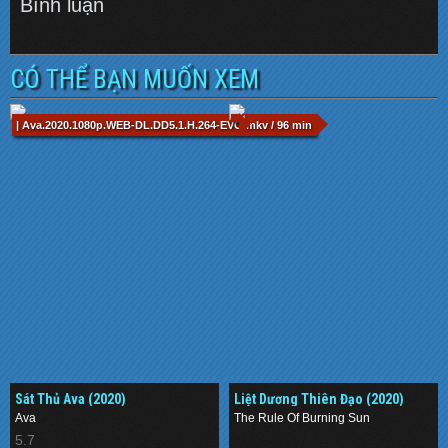
Bình luận
CÓ THỂ BẠN MUỐN XEM
| Ava.2020.1080p.WEB-DL.DD5.1.H.264-EVO.mkv / 96 min
Sát Thủ Ava (2020)
Liệt Dương Thiên Đạo (2020)
Ava
The Rule Of Burning Sun
5.7
.