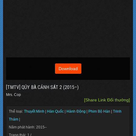
Download
[TMTV] QÚY BÀ CẢNH SÁT 2 (2015–)
Mrs. Cop
[Share Link Đổi thưởng]
Thể loại:
Thuyết Minh
|
Hàn Quốc
|
Hành Động
|
Phim Bộ Hàn
|
Trinh
Thám
|
Năm phát hành: 2015–
Trạng thái: 1 /