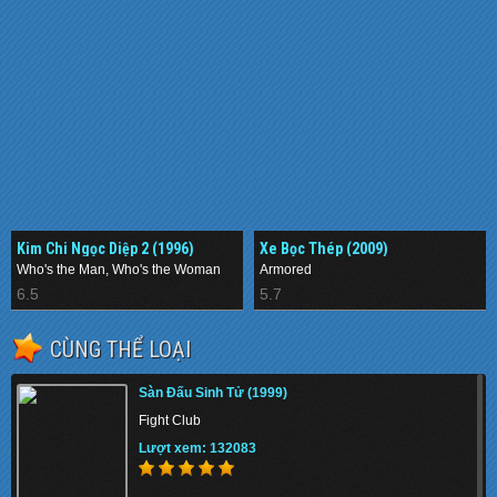
Kim Chi Ngọc Diệp 2 (1996)
Xe Bọc Thép (2009)
Who's the Man, Who's the Woman
Armored
6.5
5.7
CÙNG THỂ LOẠI
Sàn Đấu Sinh Tử (1999)
Fight Club
Lượt xem: 132083