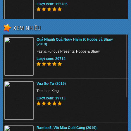
Lượt xem: 155785
XEM NHIỀU
Chiến Binh Puli (2015)
Quá Nhanh Quá Nguy Hiểm 9: Hobbs và Shaw
Puli
(2019)
Lượt xem: 153545
Fast & Furious Presents: Hobbs & Shaw
Lượt xem: 20714
Danh Viện Vọng Tộc ()
Vua Sư Tử (2019)
Silver Spoon, Sterling Shackles - TVB
The Lion King
Lượt xem: 153591
Lượt xem: 19713
MaiKa Cô Bé Từ Trên Trời Rơi Xuống
Rambo 5: Vết Máu Cuối Cùng (2019)
She Came Out of the Blue Sky