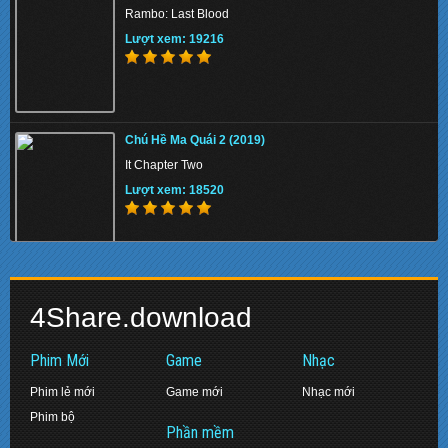
Rambo: Last Blood
Lượt xem: 134797
Lượt xem: 19216
Nữ Trạng Tài Danh – Word Twisters’ Adventures –
鐵咀銀牙 (TVB 2007) (20 Tập) ()
Chú Hề Ma Quái 2 (2019)
Nữ Trạng Tài Danh - Word Twisters' Adventures - 鐵
It Chapter Two
咀銀牙
Lượt xem: 18520
Lượt xem: 147745
Mật Mã Bourne (2012)
Biệt Đội Siêu Anh Hùng: Hồi Kết (2019)
The Bourne Legacy
4Share.download
Avengers: Endgame
Lượt xem: 154337
Lượt xem: 17468
Phim Mới
Game
Nhạc
Phim lẻ mới
Game mới
Nhạc mới
Phim bộ
Sát Phá Lang (2005)
Phần mềm
Diệp Vấn 2: Tôn Sư Truyền Kỳ (2010)
SPL: Kill Zone