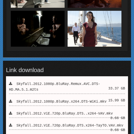
Link download
Skyfall.2012.1080p.BluRay.Remux.AVC.DTS-
33.37 GB
HD.MA.5.1.m2ts
15.99 GB
Skyfall.2012.1080p.BluRay.x264.DTS-WiKi.mkv
Skyfall.2012.ViE.720p.BluRay.DTS..x264-VAV.mkv
8.66 GB
Skyfall.2012.ViE.720p.BluRay.DTS.x264-TayTO.VAV.mkv
8.66 GB