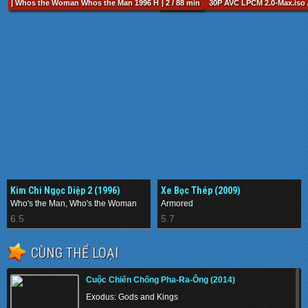
| Whos the Woman Whos the Man 1996 HKG Blu-ray 1080P AVC LPCM 2.0-Max.iso /
| 2 / 88 min
Kim Chi Ngọc Diệp 2 (1996)
Xe Bọc Thép (2009)
Who's the Man, Who's the Woman
Armored
6.5
5.7
CÙNG THỂ LOẠI
Cuộc Chiến Chống Pha-Ra-Ông (2014)
Exodus: Gods and Kings