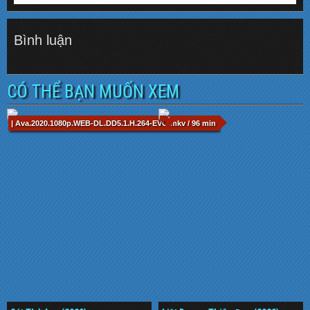
Bình luận
CÓ THỂ BẠN MUỐN XEM
| Ava.2020.1080p.WEB-DL.DD5.1.H.264-EVO.mkv / 96 min