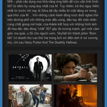
MI6 – phải vận dụng mọi khả năng ứng biến để cứu vãn tình hình.
007 là niềm hy vọng duy nhất của M. Tuy nhiên, kẻ thù nguy hiểm
nhất từ trước tới nay là Silva lật tẩy nhiều bí mật đáng sợ trong
quá khứ của M… Với những cảnh hành động rượt đuổi nghẹt thở
trên đường phố với những màn đấu súng, đấu tay đôi mãn nhãn
cùng chất giọng mê hoặc của Adele kết hợp với những hình ảnh
đồ họa độc đáo đúng “chất” 007 gây ấn tượng mạnh, gợi một cảm
giác ma quái, u tối cho người xem, Skyfall trở thành phim “Bom
tấn” có doanh thu cao thứ hai trong lịch sử điện ảnh ở xứ sương
mù, chỉ sau Harry Potter And The Deathly Hallows.