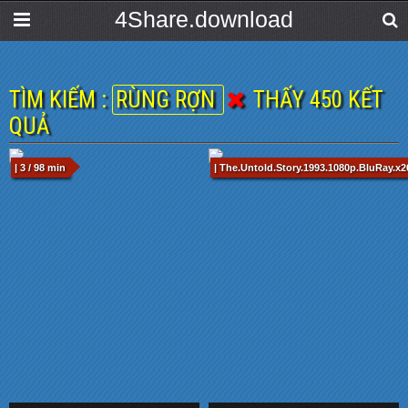
4Share.download
TÌM KIẾM :
RÙNG RỢN
THẤY 450 KẾT
QUẢ
| 3 / 98 min
| The.Untold.Story.1993.1080p.BluRay.x