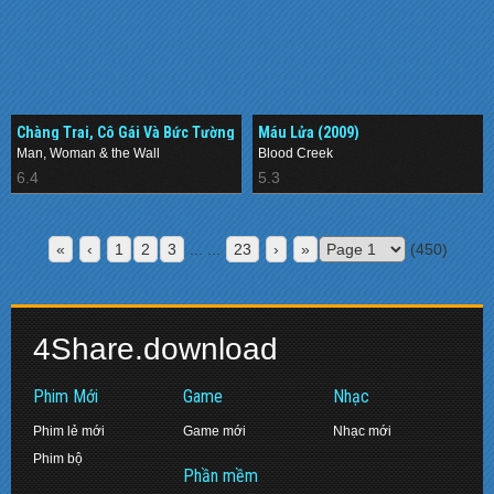
Chàng Trai, Cô Gái Và Bức Tường
Máu Lửa (2009)
(2006)
Man, Woman & the Wall
Blood Creek
6.4
5.3
«
‹
1
2
3
... ...
23
›
»
(450)
4Share.download
Phim Mới
Game
Nhạc
Phim lẻ mới
Game mới
Nhạc mới
Phim bộ
Phần mềm