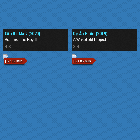
Cậu Bé Ma 2 (2020)
Dự Án Bí Ẩn (2019)
Brahms: The Boy II
A Wakefield Project
4.3
3.4
| 5 / 82 min
| 2 / 85 min