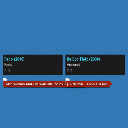
Fado (2016)
Xe Bọc Thép (2009)
Fado
Armored
5.9
5.7
| Man.Woman.And.The.Wall.2006.720p.BluRay.x264-aBD.mkv / 84 min
| 3 / 90 min