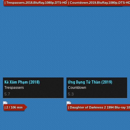
| Trespassers.2018.BluRay.1080p.DTS-HDMA5.1.x265.10bit-CHD.mkv / 88 min
| Countdown.2019.BluRay.1080p.DTS-HD
Kẻ Xâm Phạm (2018)
Ứng Dụng Tử Thần (2019)
Trespassers
Countdown
5.7
5.3
| 2 / 106 min
| Daughter of Darkness 2 1994 Blu-ray 1