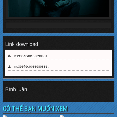
Link download
ms380e0d0a09090901.
ms390f0c0b08080801.
Bình luận
CÓ THỂ BẠN MUỐN XEM