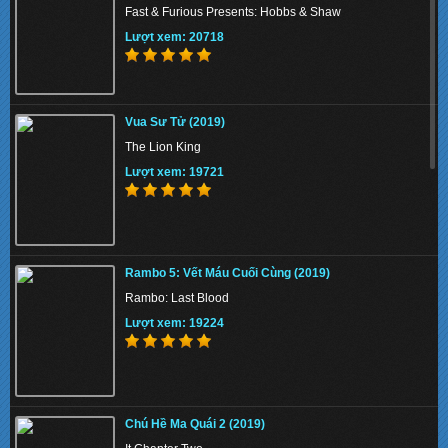
Fast & Furious Presents: Hobbs & Shaw
Lượt xem: 20718
The Union 2024 - Liên minh tuyệt mật
Vua Sư Tử (2019)
Lượt xem: 133610
The Lion King
Lượt xem: 19721
Thiên Nga Bóng Đêm S01 2022 - Eve
Rambo 5: Vết Máu Cuối Cùng (2019)
Lượt xem: 148190
Rambo: Last Blood
Lượt xem: 19224
Memory 2022 - Hồi Ức Sát Thủ
Chú Hề Ma Quái 2 (2019)
Lượt xem: 151891