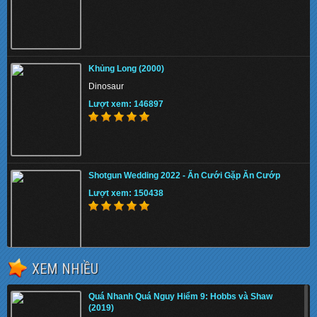
Khủng Long (2000)
Dinosaur
Lượt xem: 146897
Shotgun Wedding 2022 - Ăn Cưới Gặp Ăn Cướp
Lượt xem: 150438
XEM NHIỀU
The Tiger Rising 2022 - Con Cọp Trỗi Dậy
Quá Nhanh Quá Nguy Hiểm 9: Hobbs và Shaw
Lượt xem: 148565
(2019)