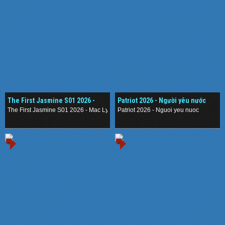
The First Jasmine S01 2026 -
Patriot 2026 - Người yêu nước
Mạc Ly
The First Jasmine S01 2026 - Mac Ly
Patriot 2026 - Nguoi yeu nuoc
.
.