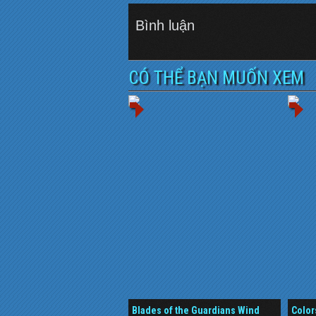
Bình luận
CÓ THỂ BẠN MUỐN XEM
Blades of the Guardians Wind
Color