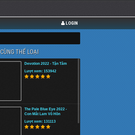
LOGIN
CÙNG THỂ LOẠI
Devotion 2022 - Tận Tâm
Lượt xem: 153942
The Pale Blue Eye 2022 -
Con Mắt Lam Vô Hồn
Lượt xem: 131113