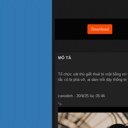
Download
MÔ TẢ
Tổ chức sát thủ giết thuê bí mật bỗng rơi
tắc cũ bị phá vỡ, ai dám trỗi dậy thống tr
canodinh · 30/9/25 lúc 05:46
">