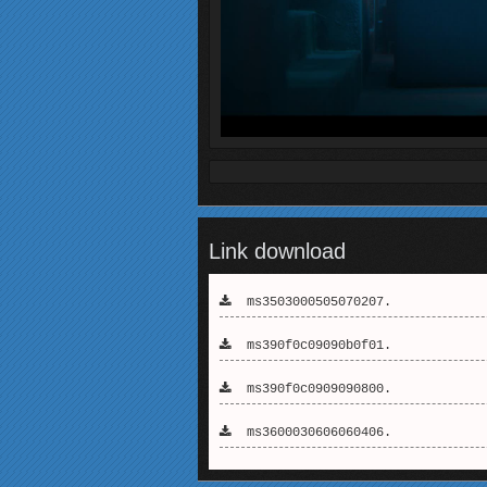
Link download
ms3503000505070207.
ms390f0c09090b0f01.
ms390f0c0909090800.
ms3600030606060406.