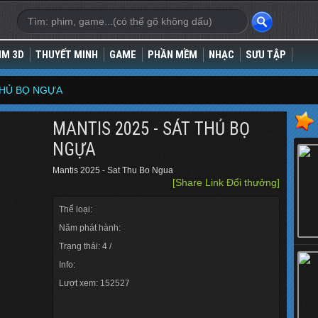
IM 3D
THUYẾT MINH
GAME
PHẦN MỀM
NHẠC
SƯU TẬP
THỦ BỌ NGỰA
MANTIS 2025 - SÁT THỦ BỌ
NGỰA
Mantis 2025 - Sat Thu Bo Ngua
[Share Link Đổi thưởng]
Thể loại:
Năm phát hành:
Trạng thái: 4 /
Info:
Lượt xem: 152527