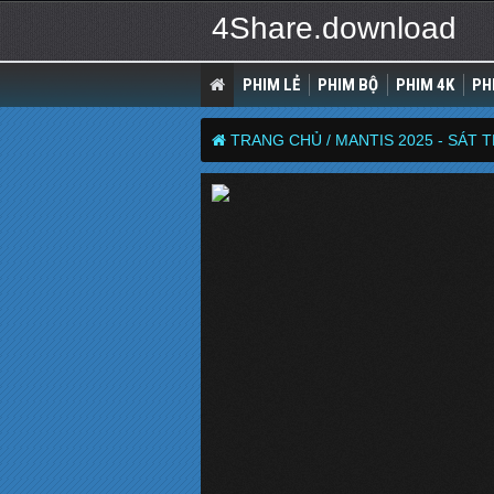
4Share.download
PHIM LẺ
PHIM BỘ
PHIM 4K
PH
TRANG CHỦ /
MANTIS 2025 - SÁT 