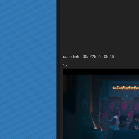
canodinh · 30/9/25 lúc 05:46
">