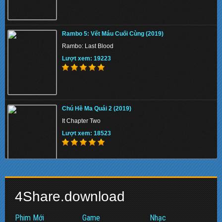
Memory 2022 - Hồi Ức Sát Thủ
Rambo 5: Vết Máu Cuối Cùng (2019)
Lượt xem: 130966
Rambo: Last Blood
Lượt xem: 19223
Beast 2022 - Quái Thú
Chú Hề Ma Quái 2 (2019)
Lượt xem: 146525
It Chapter Two
Lượt xem: 18523
Pinocchio 2022 - Cậu Bé Người Gỗ
Biệt Đội Siêu Anh Hùng: Hồi Kết (2019)
Lượt xem: 134356
4Share.download
Avengers: Endgame
Lượt xem: 17475
Phim Mới
Game
Nhạc