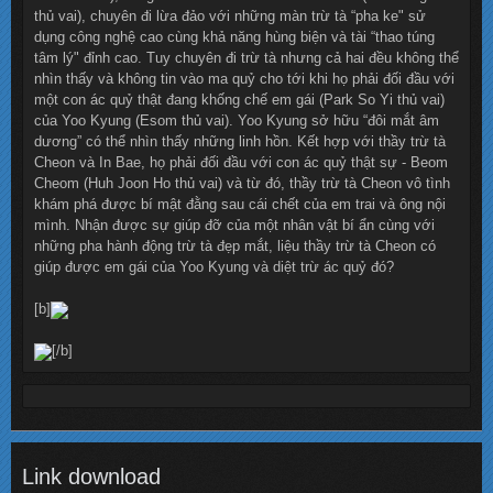
thủ vai), chuyên đi lừa đảo với những màn trừ tà “pha ke" sử
dụng công nghệ cao cùng khả năng hùng biện và tài “thao túng
tâm lý" đỉnh cao. Tuy chuyên đi trừ tà nhưng cả hai đều không thể
nhìn thấy và không tin vào ma quỷ cho tới khi họ phải đối đầu với
một con ác quỷ thật đang khống chế em gái (Park So Yi thủ vai)
của Yoo Kyung (Esom thủ vai). Yoo Kyung sở hữu “đôi mắt âm
dương” có thể nhìn thấy những linh hồn. Kết hợp với thầy trừ tà
Cheon và In Bae, họ phải đối đầu với con ác quỷ thật sự - Beom
Cheom (Huh Joon Ho thủ vai) và từ đó, thầy trừ tà Cheon vô tình
khám phá được bí mật đằng sau cái chết của em trai và ông nội
mình. Nhận được sự giúp đỡ của một nhân vật bí ẩn cùng với
những pha hành động trừ tà đẹp mắt, liệu thầy trừ tà Cheon có
giúp được em gái của Yoo Kyung và diệt trừ ác quỷ đó?
[b]
[/b]
Link download