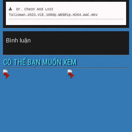
Dr. Cheon And Lost
Talisman.2023.ViE.1080p.WEBRip.H264.AAC.mkv
Bình luận
CÓ THỂ BẠN MUỐN XEM