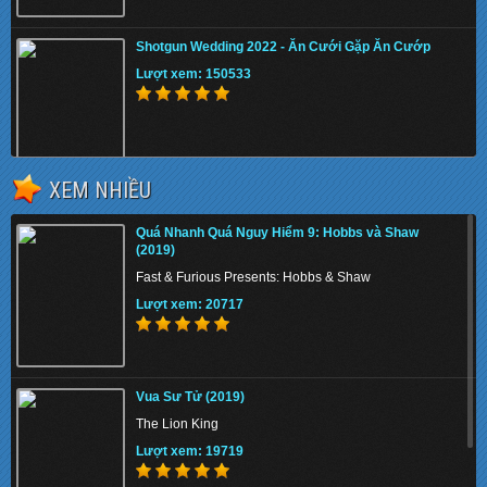
Shotgun Wedding 2022 - Ăn Cưới Gặp Ăn Cướp
Lượt xem: 150533
XEM NHIỀU
The Tiger Rising 2022 - Con Cọp Trỗi Dậy
Quá Nhanh Quá Nguy Hiểm 9: Hobbs và Shaw
Lượt xem: 148062
(2019)
Fast & Furious Presents: Hobbs & Shaw
Lượt xem: 20717
Thiên Nga Bóng Đêm S01 2022 - Eve
Vua Sư Tử (2019)
Lượt xem: 157245
The Lion King
Lượt xem: 19719