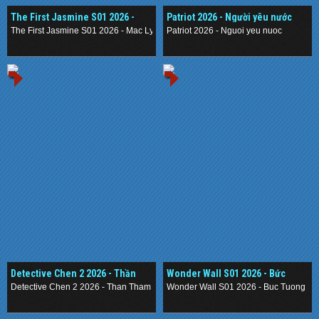
The First Jasmine S01 2026 -
Patriot 2026 - Người yêu nước
Mạc Ly
The First Jasmine S01 2026 - Mac Ly
Patriot 2026 - Nguoi yeu nuoc
.
.
Detective Chen 2 2026 - Thần
Wonder Wall S01 2026 - Bức
Thám Nằm Vùng 2
Tường Mê Cung
Detective Chen 2 2026 - Than Tham Nam Vung 2
Wonder Wall S01 2026 - Buc Tuong M
.
.