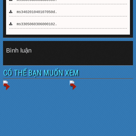
ms340201040107050d.
ms3305060306000102.
Bình luận
CÓ THỂ BẠN MUỐN XEM