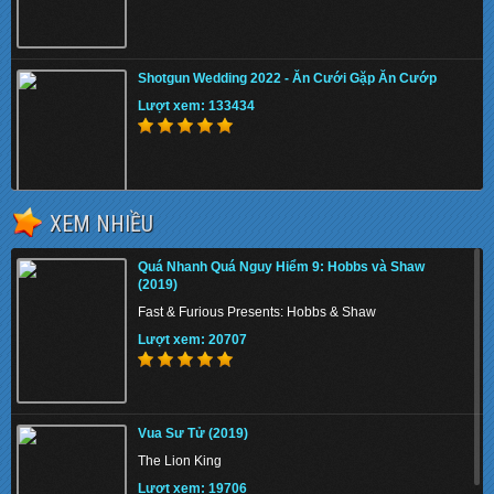
Shotgun Wedding 2022 - Ăn Cưới Gặp Ăn Cướp
Lượt xem: 133434
XEM NHIỀU
The Tiger Rising 2022 - Con Cọp Trỗi Dậy
Quá Nhanh Quá Nguy Hiểm 9: Hobbs và Shaw
Lượt xem: 131491
(2019)
Fast & Furious Presents: Hobbs & Shaw
Lượt xem: 20707
The Union 2024 - Liên minh tuyệt mật
Vua Sư Tử (2019)
Lượt xem: 132272
The Lion King
Lượt xem: 19706