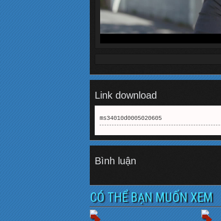
Link download
ms34010d0005020605
Bình luận
CÓ THỂ BẠN MUỐN XEM