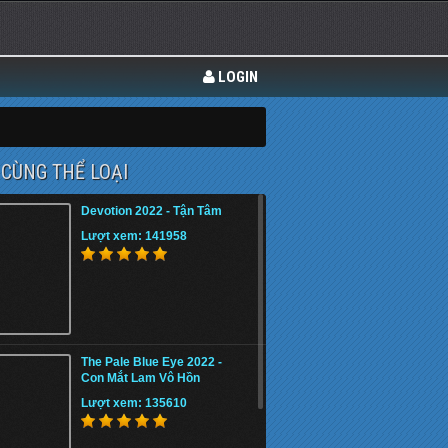
LOGIN
CÙNG THỂ LOẠI
Devotion 2022 - Tận Tâm
Lượt xem: 141958
The Pale Blue Eye 2022 -
Con Mắt Lam Vô Hồn
Lượt xem: 135610