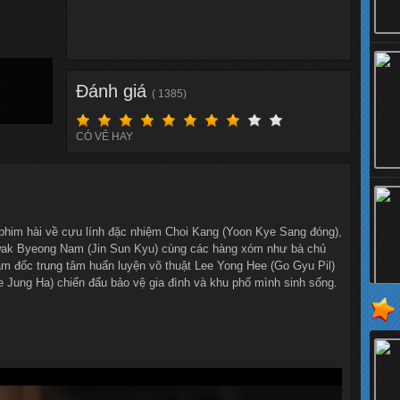
Đánh giá
( 1385)
CÓ VẺ HAY
 phim hài về cựu lính đặc nhiệm Choi Kang (Yoon Kye Sang đóng),
wak Byeong Nam (Jin Sun Kyu) cùng các hàng xóm như bà chủ
ám đốc trung tâm huấn luyện võ thuật Lee Yong Hee (Go Gyu Pil)
e Jung Ha) chiến đấu bảo vệ gia đình và khu phố mình sinh sống.