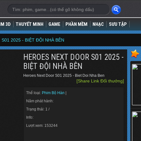
IM 3D
THUYẾT MINH
GAME
PHẦN MỀM
NHẠC
SƯU TẬP
01 2025 - BIỆT ĐỘI NHÀ BÊN
HEROES NEXT DOOR S01 2025 -
BIỆT ĐỘI NHÀ BÊN
Heroes Next Door S01 2025 - Biet Doi Nha Ben
[Share Link Đổi thưởng]
Thể loại:
Phim Bộ Hàn
|
Năm phát hành:
Trạng thái: 1 /
Info:
Lượt xem: 153244