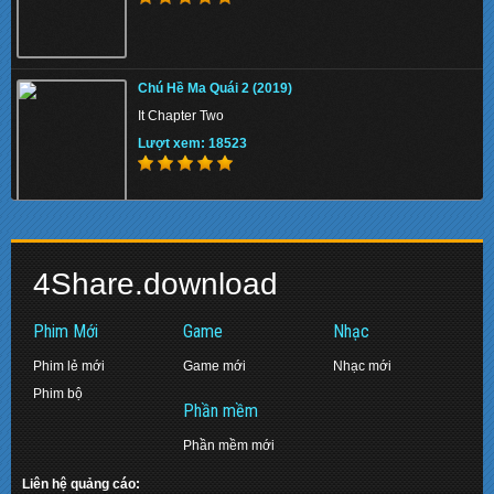
Memory 2022 - Hồi Ức Sát Thủ
Chú Hề Ma Quái 2 (2019)
Lượt xem: 158369
It Chapter Two
Lượt xem: 18523
Beast 2022 - Quái Thú
Biệt Đội Siêu Anh Hùng: Hồi Kết (2019)
Lượt xem: 145647
4Share.download
Avengers: Endgame
Lượt xem: 17477
Phim Mới
Game
Nhạc
Phim lẻ mới
Game mới
Nhạc mới
Phim bộ
Pinocchio 2022 - Cậu Bé Người Gỗ
Phần mềm
Diệp Vấn 2: Tôn Sư Truyền Kỳ (2010)
Lượt xem: 158040
Phần mềm mới
Ip Man 2: Legend of the Grandmaster
Lượt xem: 16383
Liên hệ quảng cáo: