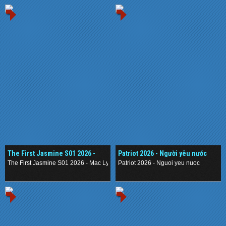
The First Jasmine S01 2026 -
Patriot 2026 - Người yêu nước
Mạc Ly
The First Jasmine S01 2026 - Mac Ly
Patriot 2026 - Nguoi yeu nuoc
.
.