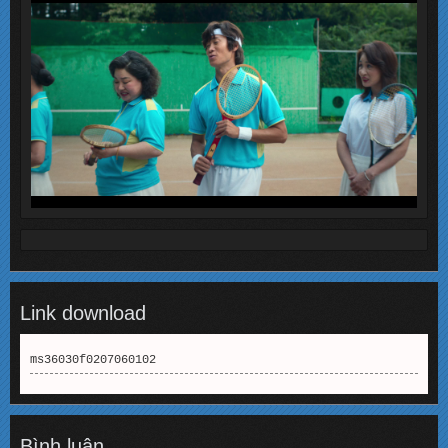
Link download
ms36030f0207060102
Bình luận