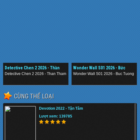
Detective Chen 2 2026 - Thần
Wonder Wall S01 2026 - Bức
Thám Nằm Vùng 2
Tường Mê Cung
Detective Chen 2 2026 - Than Tham Nam Vung 2
Wonder Wall S01 2026 - Buc Tuong M
.
.
CÙNG THỂ LOẠI
Devotion 2022 - Tận Tâm
Lượt xem: 139785