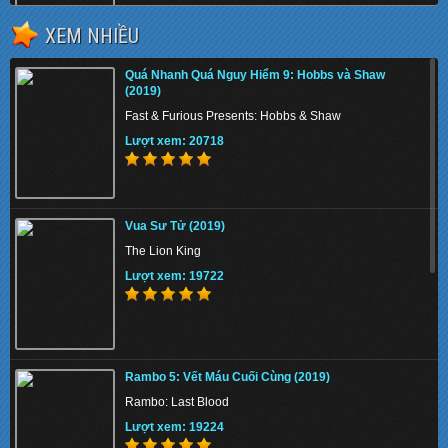
XEM NHIỀU
The Tiger Rising 2022 - Con Cọp Trỗi Dậy
Quá Nhanh Quá Nguy Hiểm 9: Hobbs và Shaw
Lượt xem: 134681
(2019)
Fast & Furious Presents: Hobbs & Shaw
Lượt xem: 20718
The Union 2024 - Liên minh tuyệt mật
Vua Sư Tử (2019)
Lượt xem: 131063
The Lion King
Lượt xem: 19722
Thiên Nga Bóng Đêm S01 2022 - Eve
Rambo 5: Vết Máu Cuối Cùng (2019)
Lượt xem: 131121
Rambo: Last Blood
Lượt xem: 19224