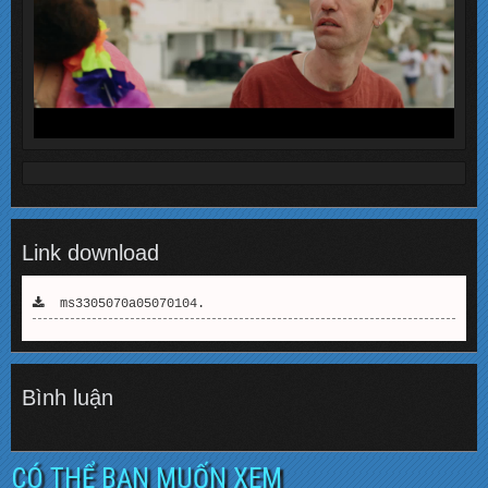
Link download
ms3305070a05070104.
Bình luận
CÓ THỂ BẠN MUỐN XEM