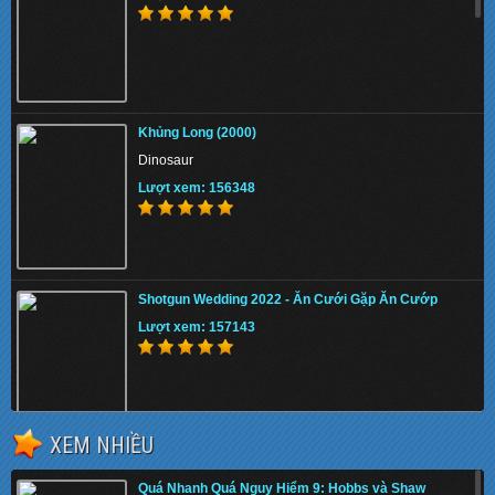
Khủng Long (2000)
Dinosaur
Lượt xem: 156348
Shotgun Wedding 2022 - Ăn Cưới Gặp Ăn Cướp
Lượt xem: 157143
XEM NHIỀU
The Tiger Rising 2022 - Con Cọp Trỗi Dậy
Quá Nhanh Quá Nguy Hiểm 9: Hobbs và Shaw
Lượt xem: 152981