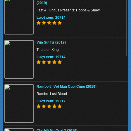
(2019)
Fast & Furious Presents: Hobbs & Shaw
Lượt xem: 20714
The Union 2024 - Liên minh tuyệt mật
Vua Sư Tử (2019)
Lượt xem: 155135
The Lion King
Lượt xem: 19714
Thiên Nga Bóng Đêm S01 2022 - Eve
Rambo 5: Vết Máu Cuối Cùng (2019)
Lượt xem: 142689
Rambo: Last Blood
Lượt xem: 19217
Memory 2022 - Hồi Ức Sát Thủ
Chú Hề Ma Quái 2 (2019)