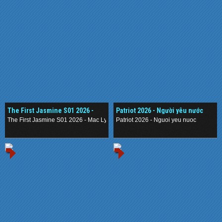
The First Jasmine S01 2026 -
Patriot 2026 - Người yêu nước
Mạc Ly
The First Jasmine S01 2026 - Mac Ly
Patriot 2026 - Nguoi yeu nuoc
.
.