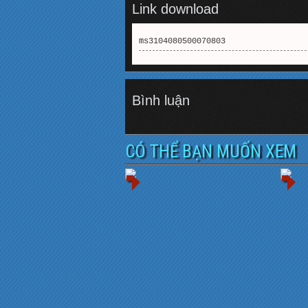
Link download
ms3104080500070803
Bình luận
CÓ THỂ BẠN MUỐN XEM