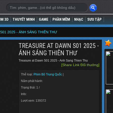
IM 3D
THUYẾT MINH
GAME
PHẦN MỀM
NHẠC
SƯU TẬP
S01 2025 - ÁNH SÁNG THIÊN THƯ
TREASURE AT DAWN S01 2025 -
ÁNH SÁNG THIÊN THƯ
Treasure at Dawn S01 2025 - Anh Sang Thien Thu
[Share Link Đổi thưởng]
Thể loại:
Phim Bộ Trung Quốc
|
Năm phát hành:
Trạng thái: 1 /
Info:
Lượt xem: 139372