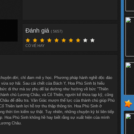
Đánh giá
( 5657)
CÓ VẺ HAY
 chuyện đời, chỉ đam mê y học. Phương pháp hành nghề độc đáo
vừa sợ hãi. Sau cái chết của Bách Y, Hoa Phù Sinh bị hiểu
 bức di thư mà sư phụ để lại dường như hướng về bức "Thiên
 thành chủ Lương Châu, và Cố Thiên, người kế thừa tạp kỹ, cũng
Châu để điều tra. Văn Giác mượn thế lực của thành chủ giúp Phù
Thiên lanh lợi hỗ trợ thu thập thông tin. Hoa Phù Sinh ở
 thời tìm kiếm sự thật. Tuy nhiên, những chuyện kỳ bí liên tiếp
ạp. Hoa Phù Sinh không hề hay biết rằng sự xuất hiện của mình
 Lương Châu.