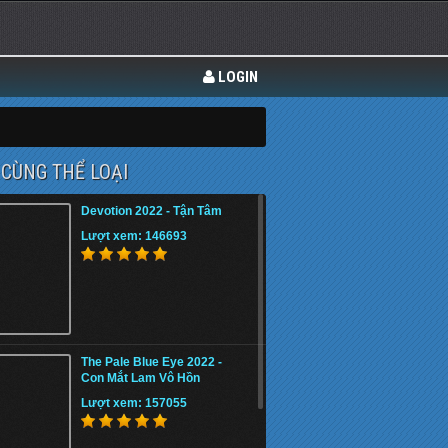
LOGIN
CÙNG THỂ LOẠI
Devotion 2022 - Tận Tâm
Lượt xem: 146693
The Pale Blue Eye 2022 -
Con Mắt Lam Vô Hồn
Lượt xem: 157055