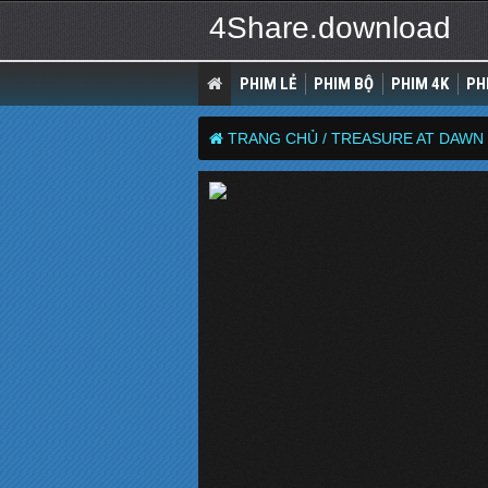
4Share.download
PHIM LẺ
PHIM BỘ
PHIM 4K
PH
TRANG CHỦ /
TREASURE AT DAWN 