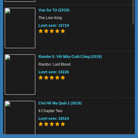
The Union 2024 - Liên minh tuyệt mật
Vua Sư Tử (2019)
Lượt xem: 146899
The Lion King
Lượt xem: 19724
Thiên Nga Bóng Đêm S01 2022 - Eve
Rambo 5: Vết Máu Cuối Cùng (2019)
Lượt xem: 148973
Rambo: Last Blood
Lượt xem: 19226
Memory 2022 - Hồi Ức Sát Thủ
Chú Hề Ma Quái 2 (2019)
Lượt xem: 157468
It Chapter Two
Lượt xem: 18524