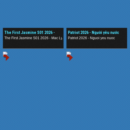
The First Jasmine S01 2026 -
Patriot 2026 - Người yêu nước
Mạc Ly
The First Jasmine S01 2026 - Mac Ly
Patriot 2026 - Nguoi yeu nuoc
.
.