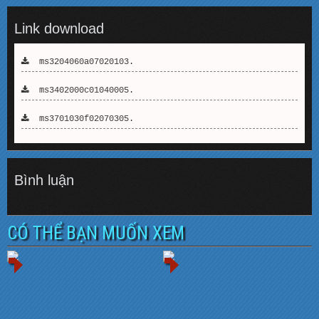
Link download
ms3204060a07020103.
ms3402000c01040005.
ms3701030f02070305.
Bình luận
CÓ THỂ BẠN MUỐN XEM