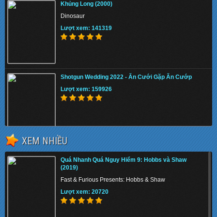
Khủng Long (2000)
Dinosaur
Lượt xem: 141319
Shotgun Wedding 2022 - Ăn Cưới Gặp Ăn Cướp
Lượt xem: 159926
XEM NHIỀU
The Tiger Rising 2022 - Con Cọp Trỗi Dậy
Quá Nhanh Quá Nguy Hiểm 9: Hobbs và Shaw
Lượt xem: 141511
(2019)
Fast & Furious Presents: Hobbs & Shaw
Lượt xem: 20720