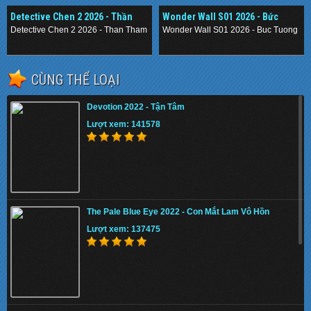
Detective Chen 2 2026 - Thần
Wonder Wall S01 2026 - Bức
Thám Nằm Vùng 2
Tường Mê Cung
Detective Chen 2 2026 - Than Tham Nam Vung 2
Wonder Wall S01 2026 - Buc Tuong M
.
.
CÙNG THỂ LOẠI
Devotion 2022 - Tận Tâm
Lượt xem: 141578
The Pale Blue Eye 2022 - Con Mắt Lam Vô Hồn
Lượt xem: 137475