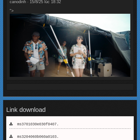
canodinh · 15/8/25 lúc 18:32
">
Link download
ms3701030e030f0407.
ms3204060b060a0103.