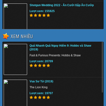
Shotgun Wedding 2022 - Ăn Cưới Gặp Ăn Cướp
Lượt xem: 155925
XEM NHIỀU
The Tiger Rising 2022 - Con Cọp Trỗi Dậy
Quá Nhanh Quá Nguy Hiểm 9: Hobbs và Shaw
Lượt xem: 132180
(2019)
Fast & Furious Presents: Hobbs & Shaw
Lượt xem: 20709
The Union 2024 - Liên minh tuyệt mật
Vua Sư Tử (2019)
Lượt xem: 137741
The Lion King
Lượt xem: 19707