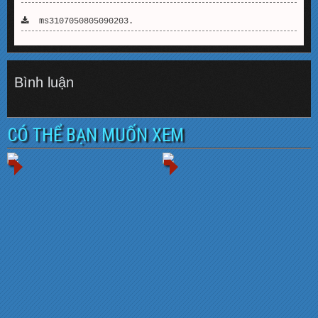
ms3107050805090203.
Bình luận
CÓ THỂ BẠN MUỐN XEM