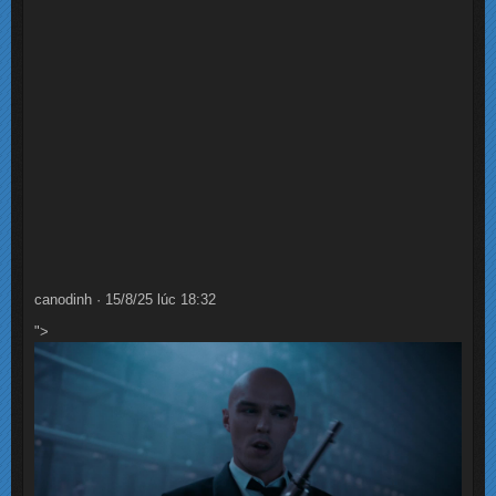
canodinh · 15/8/25 lúc 18:32
">