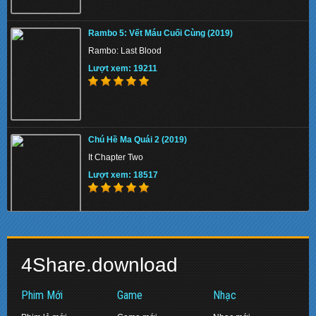
Thiên Nga Bóng Đêm S01 2022 - Eve
Rambo 5: Vết Máu Cuối Cùng (2019)
Lượt xem: 141103
Rambo: Last Blood
Lượt xem: 19211
Memory 2022 - Hồi Ức Sát Thủ
Chú Hề Ma Quái 2 (2019)
Lượt xem: 156435
It Chapter Two
Lượt xem: 18517
Beast 2022 - Quái Thú
Biệt Đội Siêu Anh Hùng: Hồi Kết (2019)
Lượt xem: 155436
4Share.download
Avengers: Endgame
Lượt xem: 17461
Phim Mới
Game
Nhạc