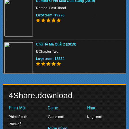
Rambo 5: Vết Máu Cuối Cùng (2019)
Lượt xem: 134637
Rambo: Last Blood
Lượt xem: 19226
Memory 2022 - Hồi Ức Sát Thủ
Chú Hề Ma Quái 2 (2019)
Lượt xem: 157540
It Chapter Two
Lượt xem: 18524
Beast 2022 - Quái Thú
Biệt Đội Siêu Anh Hùng: Hồi Kết (2019)
Lượt xem: 148021
4Share.download
Avengers: Endgame
Lượt xem: 17478
Phim Mới
Game
Nhạc
Phim lẻ mới
Game mới
Nhạc mới
Phim bộ
Pinocchio 2022 - Cậu Bé Người Gỗ
Phần mềm