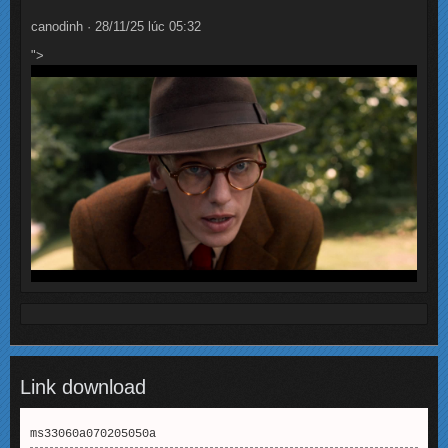
canodinh · 28/11/25 lúc 05:32
">
Link download
ms33060a070205050a