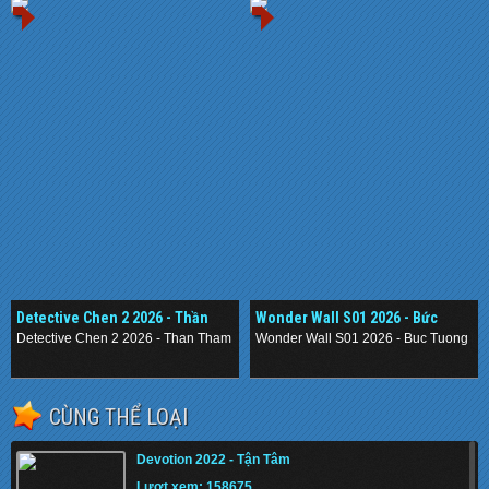
Detective Chen 2 2026 - Thần
Wonder Wall S01 2026 - Bức
Thám Nằm Vùng 2
Tường Mê Cung
Detective Chen 2 2026 - Than Tham Nam Vung 2
Wonder Wall S01 2026 - Buc Tuong M
.
.
CÙNG THỂ LOẠI
Devotion 2022 - Tận Tâm
Lượt xem: 158675