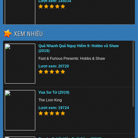
Lượt xem: 145034
XEM NHIỀU
The Tiger Rising 2022 - Con Cọp Trỗi Dậy
Quá Nhanh Quá Nguy Hiểm 9: Hobbs và Shaw
Lượt xem: 135687
(2019)
Fast & Furious Presents: Hobbs & Shaw
Lượt xem: 20720
The Union 2024 - Liên minh tuyệt mật
Vua Sư Tử (2019)
Lượt xem: 138352
The Lion King
Lượt xem: 19724
Thiên Nga Bóng Đêm S01 2022 - Eve