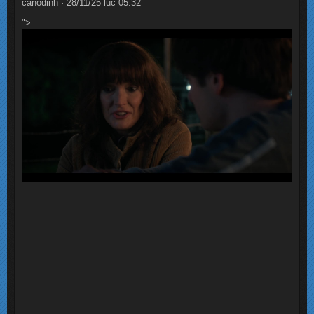
canodinh · 28/11/25 lúc 05:32
">