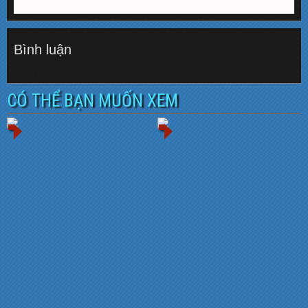
Bình luận
CÓ THỂ BẠN MUỐN XEM