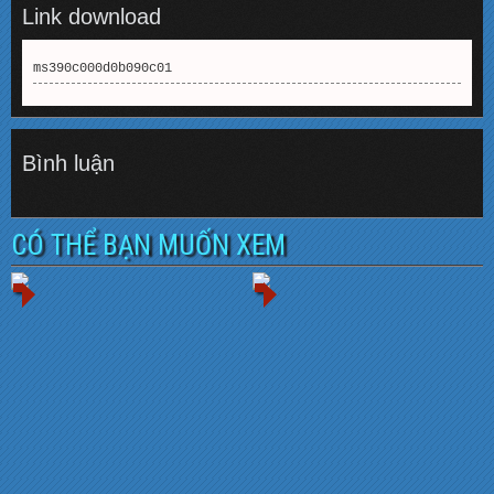
Link download
ms390c000d0b090c01
Bình luận
CÓ THỂ BẠN MUỐN XEM