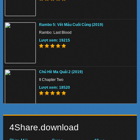
Thiên Nga Bóng Đêm S01 2022 - Eve
Rambo 5: Vết Máu Cuối Cùng (2019)
Lượt xem: 157654
Rambo: Last Blood
Lượt xem: 19215
Memory 2022 - Hồi Ức Sát Thủ
Chú Hề Ma Quái 2 (2019)
Lượt xem: 145537
It Chapter Two
Lượt xem: 18520
Beast 2022 - Quái Thú
Biệt Đội Siêu Anh Hùng: Hồi Kết (2019)
Lượt xem: 139069
4Share.download
Avengers: Endgame
Lượt xem: 17467