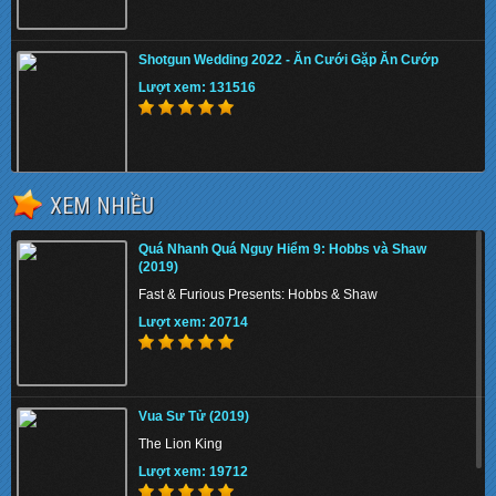
Shotgun Wedding 2022 - Ăn Cưới Gặp Ăn Cướp
Lượt xem: 131516
XEM NHIỀU
The Tiger Rising 2022 - Con Cọp Trỗi Dậy
Quá Nhanh Quá Nguy Hiểm 9: Hobbs và Shaw
Lượt xem: 157551
(2019)
Fast & Furious Presents: Hobbs & Shaw
Lượt xem: 20714
The Union 2024 - Liên minh tuyệt mật
Vua Sư Tử (2019)
Lượt xem: 156549
The Lion King
Lượt xem: 19712