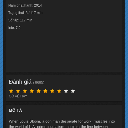
Năm phát hành: 2014
Trạng thái: 3 / 117 min
Số tập: 117 min
Info: 7.9
Lượt xem: 133319
Đánh giá
( 9695)
CÓ VẺ HAY
MÔ TẢ
When Louis Bloom, a con man desperate for work, muscles into
the world of L.A. crime journalism, he blurs the line between