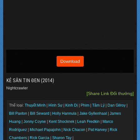
Download
KẺ SĂN TIN ĐEN (2014)
Nightcrawler
[Share Link Đổi thưởng]
Thể loại:
Thuyết Minh
|
Hình Sự
|
Kinh Dị
|
Phim
|
Tâm Lý
|
Dan Gilroy
|
Bill Paxton
|
Bill Seward
|
Holly Hannula
|
Jake Gyllenhaal
|
James
Huang
|
Jonny Coyne
|
Kent Shocknek
|
Leah Fredkin
|
Marco
Rodríguez
|
Michael Papajohn
|
Nick Chacon
|
Pat Harvey
|
Rick
Chambers
|
Rick Garcia
|
Sharon Tay
|