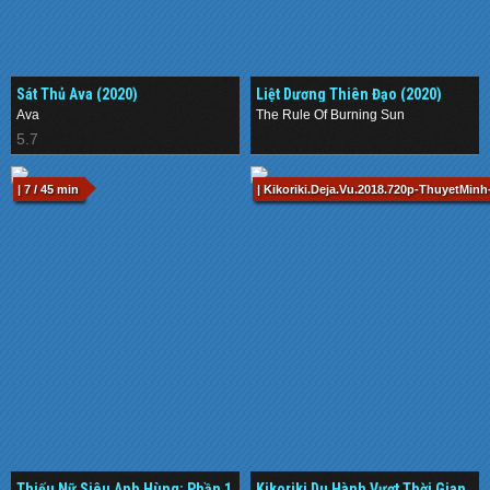
Sát Thủ Ava (2020)
Liệt Dương Thiên Đạo (2020)
Ava
The Rule Of Burning Sun
5.7
.
| 7 / 45 min
| Kikoriki.Deja.Vu.2018.720p-ThuyetMinh
Thiếu Nữ Siêu Anh Hùng: Phần 1
Kikoriki Du Hành Vượt Thời Gian