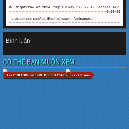
Nightcrawler.2014.720p.BluRay.DTS.x264-HDAccess.mkv
8.63 GB
http://subscene.com/subtitles/nightcrawler/vietnamese
Bình luận
CÓ THỂ BẠN MUỐN XEM
| Ava.2020.1080p.WEB-DL.DD5.1.H.264-EVO.mkv / 96 min