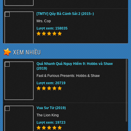
[TMTV] Qúy Bà Cảnh Sát 2 (2015–)
Mrs. Cop
Lượt xem: 158035
XEM NHIỀU
Chiến Binh Puli (2015)
Quá Nhanh Quá Nguy Hiểm 9: Hobbs và Shaw
Puli
(2019)
Lượt xem: 145972
Fast & Furious Presents: Hobbs & Shaw
Lượt xem: 20719
[TMTV] Thiếu Lâm Tàng Kinh Các ()
Vua Sư Tử (2019)
A Legend of Shaolin
The Lion King
Lượt xem: 147472
Lượt xem: 19723