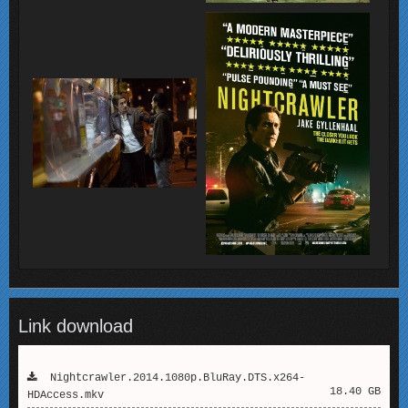
Link download
Nightcrawler.2014.1080p.BluRay.DTS.x264-
18.40 GB
HDAccess.mkv