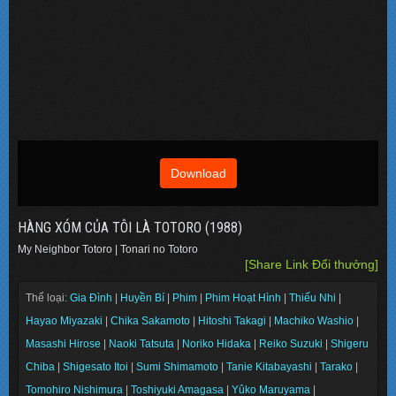
Download
HÀNG XÓM CỦA TÔI LÀ TOTORO (1988)
My Neighbor Totoro | Tonari no Totoro
[Share Link Đổi thưởng]
Thể loại:
Gia Đình
|
Huyền Bí
|
Phim
|
Phim Hoạt Hình
|
Thiếu Nhi
|
Hayao Miyazaki
|
Chika Sakamoto
|
Hitoshi Takagi
|
Machiko Washio
|
Masashi Hirose
|
Naoki Tatsuta
|
Noriko Hidaka
|
Reiko Suzuki
|
Shigeru
Chiba
|
Shigesato Itoi
|
Sumi Shimamoto
|
Tanie Kitabayashi
|
Tarako
|
Tomohiro Nishimura
|
Toshiyuki Amagasa
|
Yûko Maruyama
|