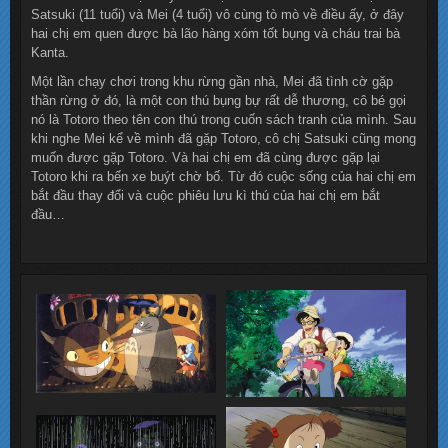
Satsuki (11 tuổi) và Mei (4 tuổi) vô cùng tò mò về điều ấy, ở đây
hai chị em quen được bà lão hàng xóm tốt bụng và cháu trai bà
Kanta.
Một lần chạy chơi trong khu rừng gần nhà, Mei đã tình cờ gặp
thần rừng ở đó, là một con thú bụng bự rất dễ thương, cô bé gọi
nó là Totoro theo tên con thú trong cuốn sách tranh của mình. Sau
khi nghe Mei kể về mình đã gặp Totoro, cô chị Satsuki cũng mong
muốn được gặp Totoro. Và hai chị em đã cùng được gặp lại
Totoro khi ra bến xe buýt chờ bố. Từ đó cuộc sống của hai chị em
bắt đầu thay đổi và cuộc phiêu lưu kì thú của hai chị em bắt
đầu…