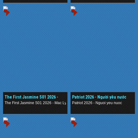
The First Jasmine S01 2026 -
Patriot 2026 - Người yêu nước
Mạc Ly
The First Jasmine S01 2026 - Mac Ly
Patriot 2026 - Nguoi yeu nuoc
.
.