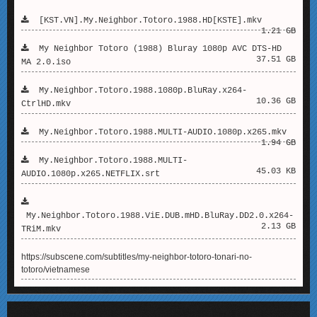
[KST.VN].My.Neighbor.Totoro.1988.HD[KSTE].mkv
1.21 GB
My Neighbor Totoro (1988) Bluray 1080p AVC DTS-HD
37.51 GB
MA 2.0.iso
My.Neighbor.Totoro.1988.1080p.BluRay.x264-
10.36 GB
CtrlHD.mkv
My.Neighbor.Totoro.1988.MULTI-AUDIO.1080p.x265.mkv
1.94 GB
My.Neighbor.Totoro.1988.MULTI-
45.03 KB
AUDIO.1080p.x265.NETFLIX.srt
My.Neighbor.Totoro.1988.ViE.DUB.mHD.BluRay.DD2.0.x264-
2.13 GB
TRiM.mkv
https://subscene.com/subtitles/my-neighbor-totoro-tonari-no-
totoro/vietnamese