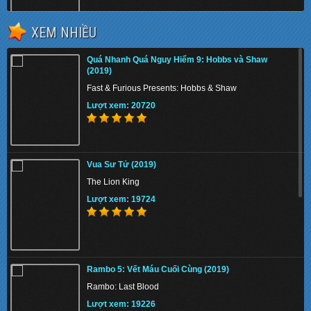
XEM NHIỀU
Sàn Đấu Sinh Tử (1999)
Quá Nhanh Quá Nguy Hiểm 9: Hobbs và Shaw
Fight Club
(2019)
Lượt xem: 131531
Fast & Furious Presents: Hobbs & Shaw
Lượt xem: 20720
Địch Nhân Kiệt: Tứ Đại Thiên Vương (2018)
Vua Sư Tử (2019)
Detective Dee: The Four Heavenly Kings
The Lion King
Lượt xem: 158492
Lượt xem: 19724
Luật Rừng – Lawless (2012) ()
Rambo 5: Vết Máu Cuối Cùng (2019)
Luật Rừng - Lawless
Rambo: Last Blood
Lượt xem: 149845
Lượt xem: 19226