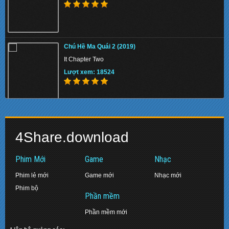
[TMTV] Qúy Bà Cảnh Sát 2 (2015–)
Chú Hề Ma Quái 2 (2019)
Mrs. Cop
It Chapter Two
Lượt xem: 138861
Lượt xem: 18524
Chiến Binh Puli (2015)
Biệt Đội Siêu Anh Hùng: Hồi Kết (2019)
Puli
4Share.download
Avengers: Endgame
Lượt xem: 156568
Lượt xem: 17478
Phim Mới
Game
Nhạc
Phim lẻ mới
Game mới
Nhạc mới
Phim bộ
Tử Địa Skyfall (2012)
Phần mềm
Diệp Vấn 2: Tôn Sư Truyền Kỳ (2010)
Skyfall
Phần mềm mới
Ip Man 2: Legend of the Grandmaster
Lượt xem: 158055
Lượt xem: 16383