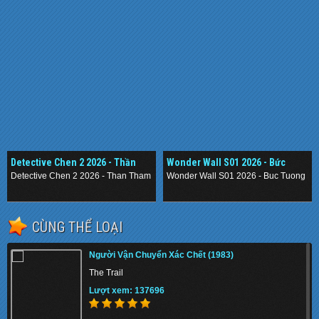
Detective Chen 2 2026 - Thần
Wonder Wall S01 2026 - Bức
Thám Nằm Vùng 2
Tường Mê Cung
Detective Chen 2 2026 - Than Tham Nam Vung 2
Wonder Wall S01 2026 - Buc Tuong M
.
.
CÙNG THỂ LOẠI
Người Vận Chuyển Xác Chết (1983)
The Trail
Lượt xem: 137696