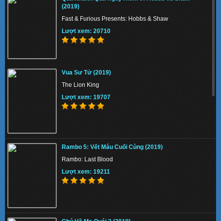
Lượt xem: 152304
(2019)
Fast & Furious Presents: Hobbs & Shaw
Lượt xem: 20710
The Union 2024 - Liên minh tuyệt mật
Vua Sư Tử (2019)
Lượt xem: 134210
The Lion King
Lượt xem: 19707
Thiên Nga Bóng Đêm S01 2022 - Eve
Rambo 5: Vết Máu Cuối Cùng (2019)
Lượt xem: 131228
Rambo: Last Blood
Lượt xem: 19211
Memory 2022 - Hồi Ức Sát Thủ