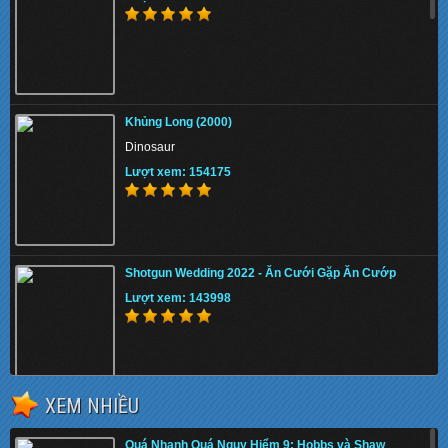
Khủng Long (2000)
Dinosaur
Lượt xem: 154175
Shotgun Wedding 2022 - Ăn Cưới Gặp Ăn Cướp
Lượt xem: 143998
XEM NHIỀU
The Tiger Rising 2022 - Con Cọp Trỗi Dậy
Quá Nhanh Quá Nguy Hiểm 9: Hobbs và Shaw