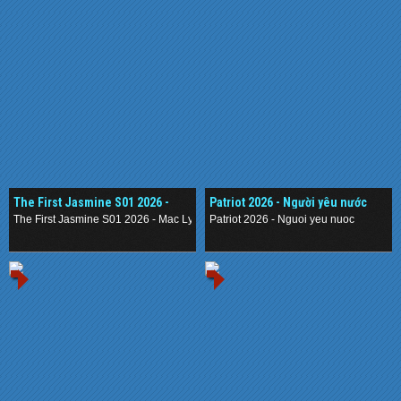
The First Jasmine S01 2026 -
Patriot 2026 - Người yêu nước
Mạc Ly
The First Jasmine S01 2026 - Mac Ly
Patriot 2026 - Nguoi yeu nuoc
.
.