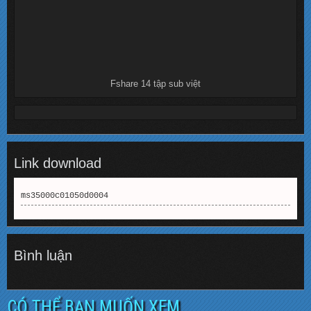
Fshare 14 tập sub việt
Link download
ms35000c01050d0004
Bình luận
CÓ THỂ BẠN MUỐN XEM