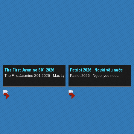
The First Jasmine S01 2026 -
Patriot 2026 - Người yêu nước
Mạc Ly
The First Jasmine S01 2026 - Mac Ly
Patriot 2026 - Nguoi yeu nuoc
.
.