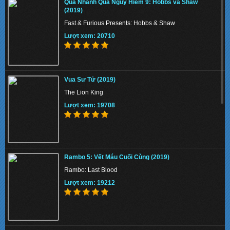
Quá Nhanh Quá Nguy Hiểm 9: Hobbs và Shaw
Lượt xem: 137012
(2019)
Fast & Furious Presents: Hobbs & Shaw
Lượt xem: 20710
The Union 2024 - Liên minh tuyệt mật
Vua Sư Tử (2019)
Lượt xem: 152529
The Lion King
Lượt xem: 19708
Thiên Nga Bóng Đêm S01 2022 - Eve
Rambo 5: Vết Máu Cuối Cùng (2019)
Lượt xem: 135457
Rambo: Last Blood
Lượt xem: 19212
Memory 2022 - Hồi Ức Sát Thủ