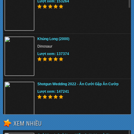
Lượt xem: 153264
Khủng Long (2000)
Dinosaur
Lượt xem: 137374
Shotgun Wedding 2022 - Ăn Cưới Gặp Ăn Cướp
Lượt xem: 147241
XEM NHIỀU
The Tiger Rising 2022 - Con Cọp Trỗi Dậy