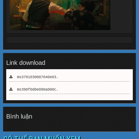
Link download
ms3701030007040e03.
ms390f0d0e090a000c.
Bình luận