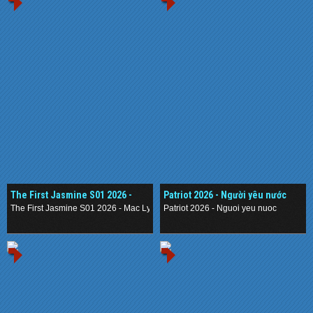
The First Jasmine S01 2026 -
Patriot 2026 - Người yêu nước
Mạc Ly
The First Jasmine S01 2026 - Mac Ly
Patriot 2026 - Nguoi yeu nuoc
.
.