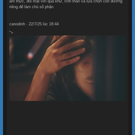
ẩm thực, đối mặt với quá khứ, tình thân và lựa chọn con đường
riêng để làm chủ số phận.
canodinh · 22/7/25 lúc 18:44
">