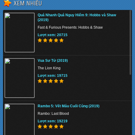
XEM NHIỀU
The Tiger Rising 2022 - Con Cọp Trỗi Dậy
Quá Nhanh Quá Nguy Hiểm 9: Hobbs và Shaw
Lượt xem: 152082
(2019)
Fast & Furious Presents: Hobbs & Shaw
Lượt xem: 20715
The Union 2024 - Liên minh tuyệt mật
Vua Sư Tử (2019)
Lượt xem: 151324
The Lion King
Lượt xem: 19715
Thiên Nga Bóng Đêm S01 2022 - Eve
Rambo 5: Vết Máu Cuối Cùng (2019)
Lượt xem: 148842
Rambo: Last Blood
Lượt xem: 19219