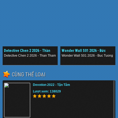
Detective Chen 2 2026 - Thần
Wonder Wall S01 2026 - Bức
Thám Nằm Vùng 2
Tường Mê Cung
Detective Chen 2 2026 - Than Tham Nam Vung 2
Wonder Wall S01 2026 - Buc Tuong M
.
.
CÙNG THỂ LOẠI
Devotion 2022 - Tận Tâm
Lượt xem: 138029