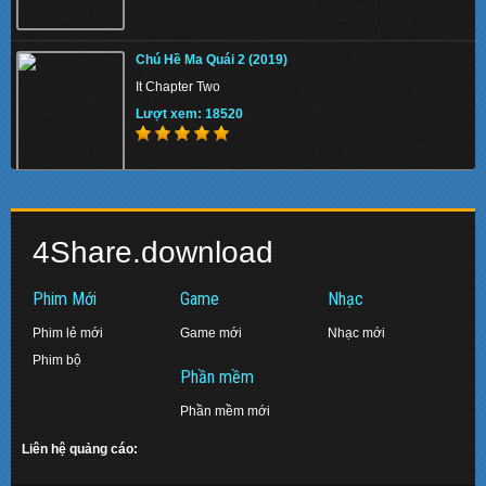
Memory 2022 - Hồi Ức Sát Thủ
Chú Hề Ma Quái 2 (2019)
Lượt xem: 138578
It Chapter Two
Lượt xem: 18520
Beast 2022 - Quái Thú
Biệt Đội Siêu Anh Hùng: Hồi Kết (2019)
Lượt xem: 142494
4Share.download
Avengers: Endgame
Lượt xem: 17471
Phim Mới
Game
Nhạc
Phim lẻ mới
Game mới
Nhạc mới
Phim bộ
Pinocchio 2022 - Cậu Bé Người Gỗ
Phần mềm
Diệp Vấn 2: Tôn Sư Truyền Kỳ (2010)
Lượt xem: 139351
Phần mềm mới
Ip Man 2: Legend of the Grandmaster
Lượt xem: 16381
Liên hệ quảng cáo: