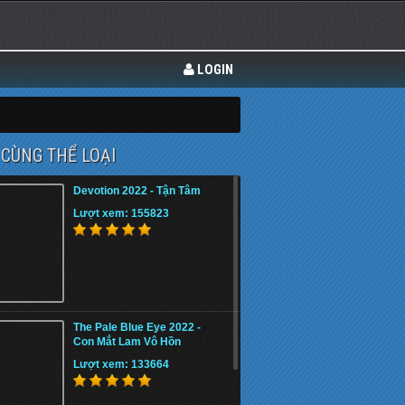
LOGIN
CÙNG THỂ LOẠI
Devotion 2022 - Tận Tâm
Lượt xem: 155823
The Pale Blue Eye 2022 -
Con Mắt Lam Vô Hồn
Lượt xem: 133664