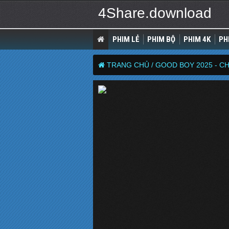
4Share.download
PHIM LẺ
PHIM BỘ
PHIM 4K
PH
TRANG CHỦ /
GOOD BOY 2025 - 