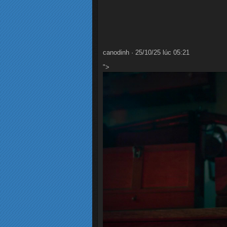
canodinh · 25/10/25 lúc 05:21
">