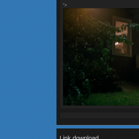
">
Link download