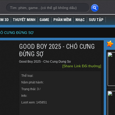
IM 3D
THUYẾT MINH
GAME
PHẦN MỀM
NHẠC
SƯU TẬP
CHÓ CƯNG ĐỪNG SỢ
GOOD BOY 2025 - CHÓ CƯNG
ĐỪNG SỢ
Good Boy 2025 - Cho Cung Dung So
[Share Link Đổi thưởng]
Thể loại:
Năm phát hành:
Trạng thái: 3 /
Info:
Lượt xem: 145851