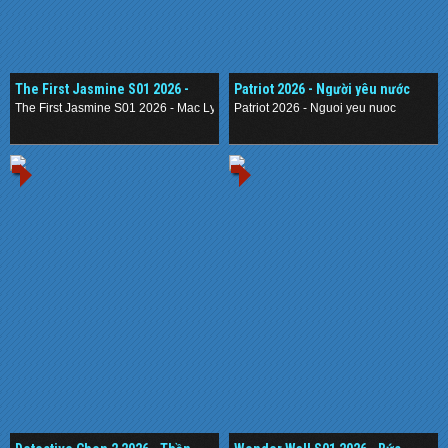
The First Jasmine S01 2026 -
Patriot 2026 - Người yêu nước
Mạc Ly
The First Jasmine S01 2026 - Mac Ly
Patriot 2026 - Nguoi yeu nuoc
.
.