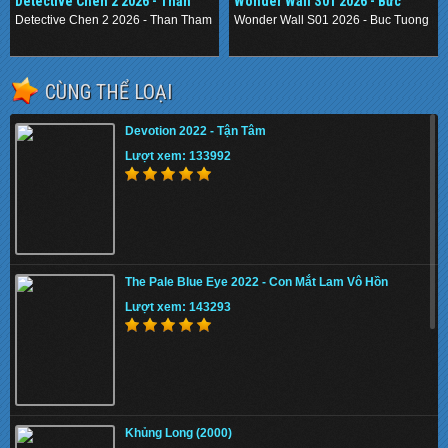
Detective Chen 2 2026 - Thần
Wonder Wall S01 2026 - Bức
Thám Nằm Vùng 2
Tường Mê Cung
Detective Chen 2 2026 - Than Tham Nam Vung 2
Wonder Wall S01 2026 - Buc Tuong M
.
.
CÙNG THỂ LOẠI
Devotion 2022 - Tận Tâm
Lượt xem: 133992
The Pale Blue Eye 2022 - Con Mắt Lam Vô Hồn
Lượt xem: 143293
Khủng Long (2000)