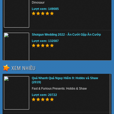
Dinosaur
Lượt xem: 149085
Shotgun Wedding 2022 - Ăn Cưới Gặp Ăn Cướp
Lượt xem: 132087
XEM NHIỀU
The Tiger Rising 2022 - Con Cọp Trỗi Dậy
Quá Nhanh Quá Nguy Hiểm 9: Hobbs và Shaw
Lượt xem: 158223
(2019)
Fast & Furious Presents: Hobbs & Shaw
Lượt xem: 20722
The Union 2024 - Liên minh tuyệt mật