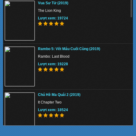
Vua Sư Tử (2019)
Lượt xem: 159289
The Lion King
Lượt xem: 19724
Thiên Nga Bóng Đêm S01 2022 - Eve
Rambo 5: Vết Máu Cuối Cùng (2019)
Lượt xem: 132382
Rambo: Last Blood
Lượt xem: 19228
Memory 2022 - Hồi Ức Sát Thủ
Chú Hề Ma Quái 2 (2019)
Lượt xem: 152255
It Chapter Two
Lượt xem: 18524
Beast 2022 - Quái Thú