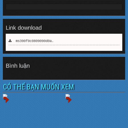
Link download
ms390f0c0809090d0a.
Bình luận
CÓ THỂ BẠN MUỐN XEM