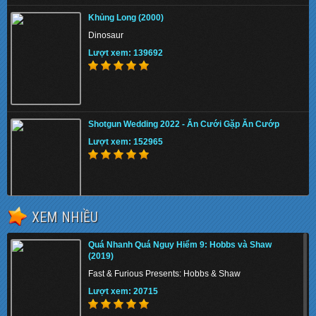
Khủng Long (2000)
Dinosaur
Lượt xem: 139692
Shotgun Wedding 2022 - Ăn Cưới Gặp Ăn Cướp
Lượt xem: 152965
XEM NHIỀU
The Tiger Rising 2022 - Con Cọp Trỗi Dậy
Quá Nhanh Quá Nguy Hiểm 9: Hobbs và Shaw
Lượt xem: 153731
(2019)
Fast & Furious Presents: Hobbs & Shaw
Lượt xem: 20715