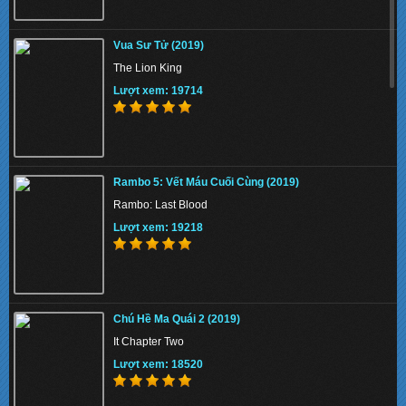
The Union 2024 - Liên minh tuyệt mật
Vua Sư Tử (2019)
Lượt xem: 141884
The Lion King
Lượt xem: 19714
Thiên Nga Bóng Đêm S01 2022 - Eve
Rambo 5: Vết Máu Cuối Cùng (2019)
Lượt xem: 147602
Rambo: Last Blood
Lượt xem: 19218
Memory 2022 - Hồi Ức Sát Thủ
Chú Hề Ma Quái 2 (2019)
Lượt xem: 153983
It Chapter Two
Lượt xem: 18520