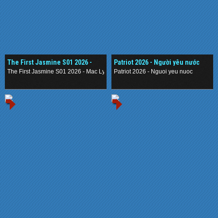
The First Jasmine S01 2026 -
Patriot 2026 - Người yêu nước
Mạc Ly
The First Jasmine S01 2026 - Mac Ly
Patriot 2026 - Nguoi yeu nuoc
.
.