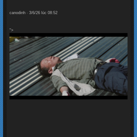
canodinh · 3/6/26 lúc 08:52
">