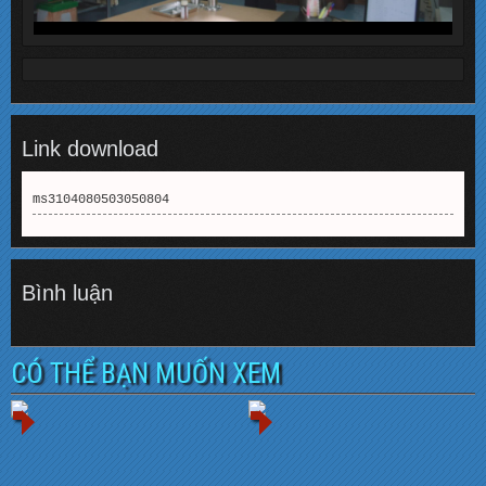
Link download
ms3104080503050804
Bình luận
CÓ THỂ BẠN MUỐN XEM