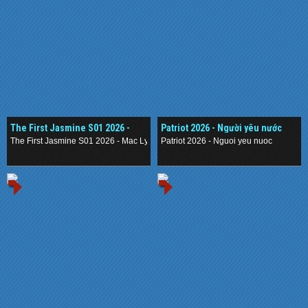
The First Jasmine S01 2026 -
Patriot 2026 - Người yêu nước
Mạc Ly
The First Jasmine S01 2026 - Mac Ly
Patriot 2026 - Nguoi yeu nuoc
.
.