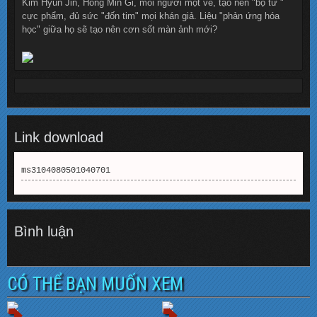
Kim Hyun Jin, Hong Min Gi, mỗi người một vẻ, tạo nên "bộ tứ "
cực phẩm, đủ sức "đốn tim" mọi khán giả. Liệu "phản ứng hóa
học" giữa họ sẽ tạo nên cơn sốt màn ảnh mới?
Link download
ms3104080501040701
Bình luận
CÓ THỂ BẠN MUỐN XEM