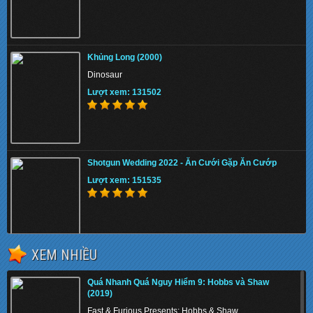
Khủng Long (2000)
Dinosaur
Lượt xem: 131502
Shotgun Wedding 2022 - Ăn Cưới Gặp Ăn Cướp
Lượt xem: 151535
XEM NHIỀU
The Tiger Rising 2022 - Con Cọp Trỗi Dậy
Quá Nhanh Quá Nguy Hiểm 9: Hobbs và Shaw
Lượt xem: 135071
(2019)
Fast & Furious Presents: Hobbs & Shaw