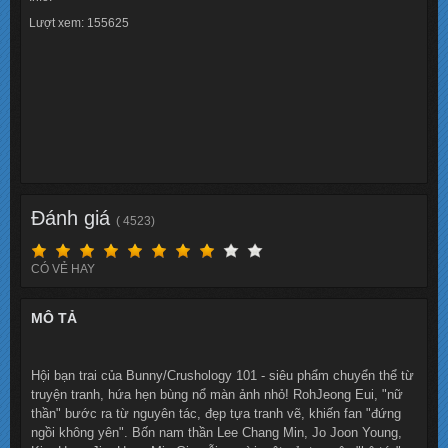
Lượt xem: 155625
Đánh giá
( 4523)
CÓ VẺ HAY
MÔ TẢ
Hội bạn trai của Bunny/Crushology 101 - siêu phẩm chuyển thể từ
truyện tranh, hứa hẹn bùng nổ màn ảnh nhỏ! RohJeong Eui, "nữ
thần" bước ra từ nguyên tác, đẹp tựa tranh vẽ, khiến fan "đứng
ngồi không yên". Bốn nam thần Lee Chang Min, Jo Joon Young,