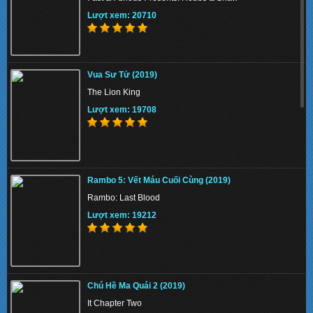
Lượt xem: 20710
The Union 2024 - Liên minh tuyệt mật
Vua Sư Tử (2019)
Lượt xem: 136860
The Lion King
Lượt xem: 19708
Thiên Nga Bóng Đêm S01 2022 - Eve
Rambo 5: Vết Máu Cuối Cùng (2019)
Lượt xem: 140390
Rambo: Last Blood
Lượt xem: 19212
Memory 2022 - Hồi Ức Sát Thủ
Chú Hề Ma Quái 2 (2019)
Lượt xem: 136034
It Chapter Two