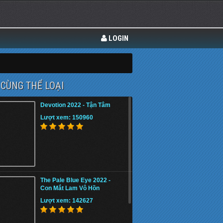
LOGIN
CÙNG THỂ LOẠI
Devotion 2022 - Tận Tâm
Lượt xem: 150960
The Pale Blue Eye 2022 -
Con Mắt Lam Vô Hồn
Lượt xem: 142627