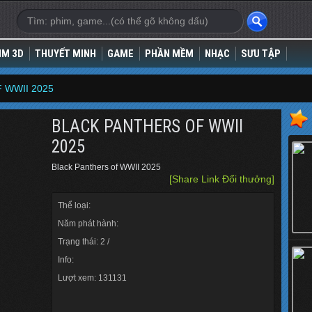
IM 3D
THUYẾT MINH
GAME
PHẦN MỀM
NHẠC
SƯU TẬP
 WWII 2025
BLACK PANTHERS OF WWII
2025
Black Panthers of WWII 2025
[Share Link Đổi thưởng]
Thể loại:
Năm phát hành:
Trạng thái: 2 /
Info:
Lượt xem: 131131