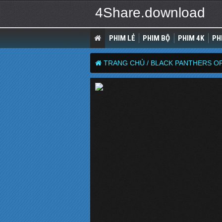
4Share.download
PHIM LẺ
PHIM BỘ
PHIM 4K
PH
TRANG CHỦ /
BLACK PANTHERS OF