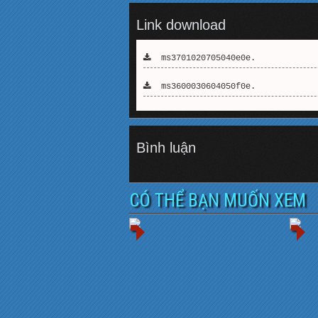
Link download
ms3701020705040e0e.
ms3600030604050f0e.
Bình luận
CÓ THỂ BẠN MUỐN XEM